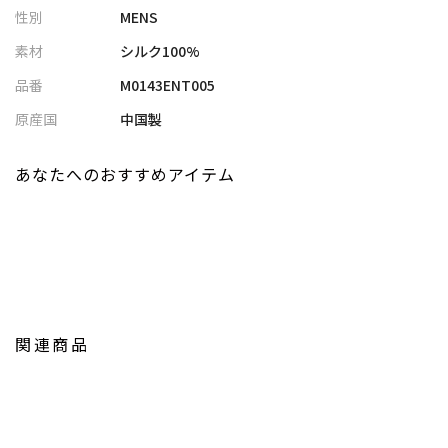
性別
MENS
※サイズは弊社規定の採寸によって記載しておりますが、若干の
個体差が生じる場合がございます。
素材
シルク100%
品番
M0143ENT005
原産国
中国製
あなたへのおすすめアイテム
関連商品