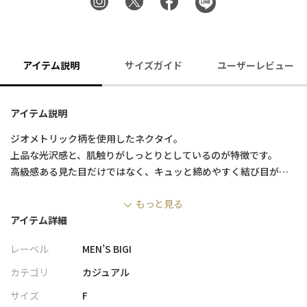
アイテム説明
サイズガイド
ユーザーレビュー
アイテム説明
ジオメトリック柄を使用したネクタイ。
上品な光沢感と、肌触りがしっとりとしているのが特徴です。
高級感ある見た目だけではなく、キュッと締めやすく結び目が解
けにくいのも魅力です。
もっと見る
シワの回復性にも富んでいて、ビジネスからパーティーシーンま
アイテム詳細
で幅広くご使用いただけます。
レーベル
MEN’S BIGI
※照明・光の加減、PCやスマートフォンなどの環境により、製品
と画像のカラーの見え方が異なる場合がございます。
カテゴリ
カジュアル
※画像はサンプルのため、色味やサイズ等の仕様が変更になる場
サイズ
F
合がございます。