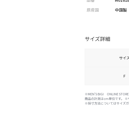
原産国
中国製
サイズ詳細
サイ
F
※MEN'S BIGI ONLIN
商品の計測はcm単位です。 
※採寸方法については
サイズ