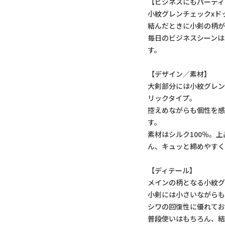
【ビジネスにもパーティ
小紋グレンチェックxド
結んだときに小剣の柄が
毎日のビジネスシーンは
す。
【デザイン／素材】
大剣部分には小紋グレ
リックタイプ。
控えめながらも個性を
す。
素材はシルク100％。
ん、キュッと締めやすく
【ディテール】
メインの柄となる小紋
小剣には小さいながら
シワの回復性に優れてお
普段使いはもちろん、