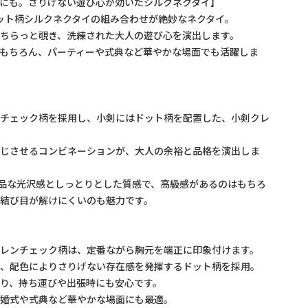
にも。さりげない遊び心が効いたシルクネクタイ】
ット柄シルクネクタイの組み合わせが絶妙なネクタイ。
ちらっと覗き、洗練された大人の遊び心を演出します。
もちろん、パーティーや式典など華やかな場面でも活躍しま
ンチェック柄を採用し、小剣にはドット柄を配置した、小剣クレ
感じさせるコンビネーションが、大人の余裕と品格を演出しま
上品な光沢感としっとりとした質感で、高級感があるのはもちろ
結び目が解けにくいのも魅力です。
グレンチェック柄は、定番ながら胸元を端正に印象付けます。
も、配色によりさりげない存在感を発揮するドット柄を採用。
り、持ち運びや出張時にも安心です。
結婚式や式典など華やかな場面にも最適。