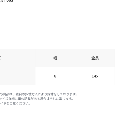
ズ
幅
全長
8
145
E STOREの商品は、独自の採寸方法により採寸をしております。
※サイズ詳細に単位記載がある場合はそれに準じます。
ガイド
をご覧ください。