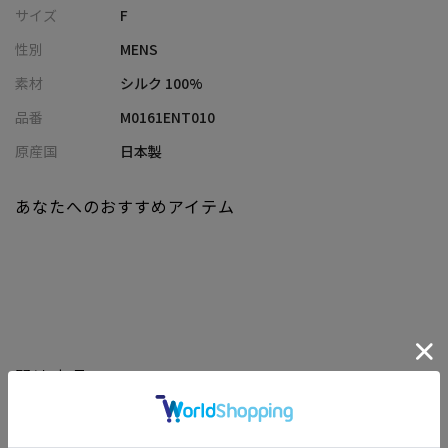
ブから選び抜いた柄をベースに、別注としてリプロダクションし
サイズ
F
た 配色ペイズリー柄が魅力です。
性別
MENS
素材には上質な シルク100％を採用し、繊細な光沢と滑らかなド
レープが胸元にエレガントな存在感を演出します。
素材
シルク 100%
品番
M0161ENT010
【シルエット】
フォルムはタイユアタイらしさを象徴する“ボトルシェイプ”。く
原産国
日本製
びれのある独特のラインが、結んだ瞬間に立体感のある美しいノ
ットを生み出し、スーツスタイルを上品に格上げします。
あなたへのおすすめアイテム
【ディテール】
裏面は伝統的な“深折り・深合わせ”仕様。熟練職人が一点ずつ仕
立てることで、しなやかさと締めやすさを両立し、長く愛用でき
る耐久性も確保。日本の技とタイユアタイの美意識が交差する特
別な一本です。
関連商品
【TIE YOUR TIE /タイユアタイ】
1984年、イタリアのクラシックなスタイルをこよなく愛するフラ
ンコ・ミヌッチ氏が、自身が手塩にかけたアイテムだけを展開す