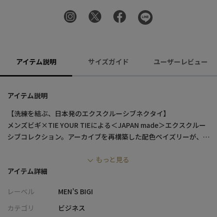
アイテム説明
サイズガイド
ユーザーレビュー
アイテム説明
【洗練を結ぶ、日本発のエクスクルーシブネクタイ】
メンズビギ×TIE YOUR TIEによる＜JAPAN made＞エクスクルー
シブコレクション。アーカイブを再構築した配色ペイズリーが、
胸元に知性と遊び心を添える一本。 メイド・イン・ジャパンの確
もっと見る
かな職人技が織り成す、上質を求める大人に捧ぐネクタイです。
アイテム詳細
【デザイン/素材】
レーベル
MEN’S BIGI
メンズビギと「TIE YOUR TIE／タイユアタイ」が手掛けた＜
JAPAN made＞コラボレーション企画。ブランドが誇るアーカイ
カテゴリ
ビジネス