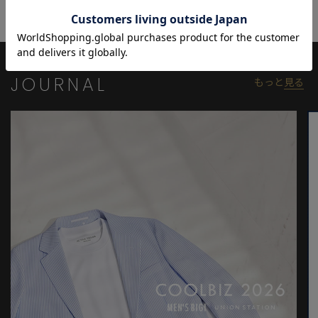
る小さなお店を構えたのがはじまり。特にネクタイはフィレンツ
ェの職人によって伝統的な手法で折られるもので、その最大の魅
力は高品質な生地にあります。今では世界最高峰のネクタイブラ
ンドとして、上質で個性的な極上のネクタイを世の紳士に提供し
続けています。
JOURNAL
もっと
見る
※照明・光の加減、PCやスマートフォンなどの環境により、製品
と画像のカラーの見え方が異なる場合がございます。
※画像はサンプルのため、色味やサイズ等の仕様が変更になる場
合がございます。
※サイズは弊社規定の採寸によって記載しておりますが、若干の
個体差が生じる場合がございます。