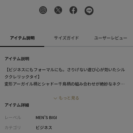
アイテム説明
サイズガイド
ユーザーレビュー
アイテム説明
【ビジネスにもフォーマルにも。さりげない遊び心が効いたシル
ククレリックタイ】
変形アーガイル柄とシャドー千鳥柄の組み合わせが絶妙なネクタ
イ。
もっと見る
結んだ際にノットと大剣の柄が異なるクレリックタイは、シンプ
アイテム詳細
ルなスーツスタイルも華やかに引き立て、洗練された大人の遊び
心を演出します。
レーベル
MEN’S BIGI
毎日のビジネスシーンはもちろん、パーティーや式典などフォー
マルな場面でも活躍します。
カテゴリ
ビジネス