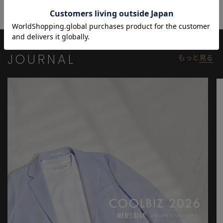
適な1本です。
※照明・光の加減、PCやスマートフォンなどの環境により、製品
と画像のカラーの見え方が異なる場合がございます。
※画像はサンプルのため、色味やサイズ等の仕様が変更になる場
JOURNAL
もっと
見る
合がございます。
※サイズは弊社規定の採寸によって記載しておりますが、若干の
個体差が生じる場合がございます。