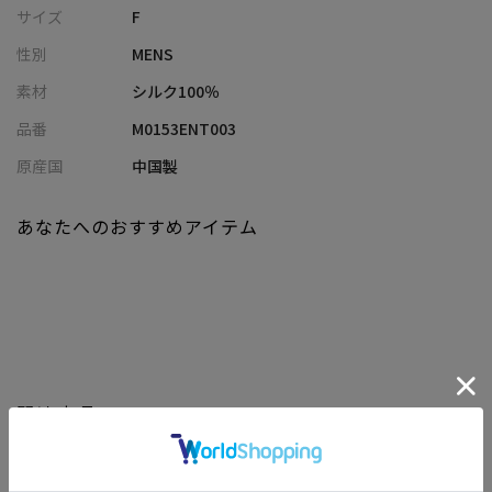
サイズ
F
【デザイン／素材】
性別
MENS
大剣部分には変形アーガイル柄を、小剣にシャドー千鳥柄を配置
した、クレリックタイプ。
素材
シルク100％
控えめながらも個性を感じさせるコンビネーションが、大人の余
品番
M0153ENT003
裕と品格を演出します。
素材はシルク100％。
原産国
中国製
上品な光沢感としっとりとした質感で、高級感があるのはもちろ
ん、キュッと締めやすく結び目が解けにくいのも魅力です。
あなたへのおすすめアイテム
【ディテール】
メインとなる変形アーガイル柄は、クラシカルなアーガイルを変
形させたニュアンスある表情。
小剣にはさりげなく存在感を発揮するシャドー千鳥柄を採用。
トラディショナルで知的な雰囲気にまとめながら、少しの遊び心
を効かせ、スーツスタイルに華やかさを添えます。
関連商品
ふくらみのあるシルク素材はシワの回復性に優れており、持ち運
びや出張時にも安心です。
普段使いはもちろん、結婚式や式典などフォーマルな場面にも最