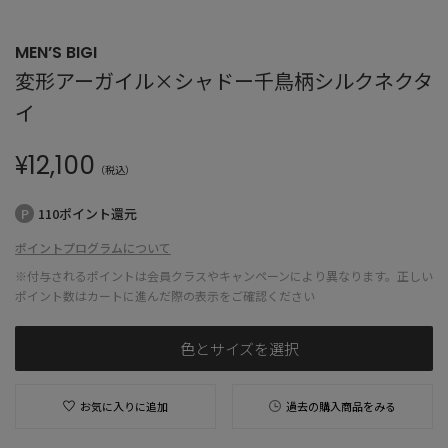
MEN’S BIGI
変形アーガイル×シャドー千鳥柄シルクネクタ
イ
¥
12,100
（税込）
110ポイント還元
ポイントプログラムについて
※付与されるポイントは会員クラスやキャンペーンにより異なります。正しい
ポイント数はカートに進んだ際の表示をご確認ください
色とサイズを選択
お気に入りに追加
過去の購入商品をみる