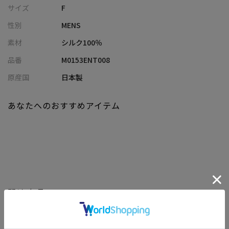
素材には光沢が美しいシルク100%を使用し、滑らかな手触りが魅
サイズ
F
力。
性別
MENS
柄はメンズビギのアーカイブからリプロダクションされた、ヴィ
ンテージ感のあるアブストラクトパターンは、クラシックであり
素材
シルク100％
ながらも現代的なエレガンスをVゾーンに加える、特別なデザイン
品番
M0153ENT008
が特徴です。
原産国
日本製
【シルエット】
タイユアタイモデル特有の「ボトルシェイプ」を採用。首元を美
あなたへのおすすめアイテム
しく見せ、洗練されたエレガントな印象を与えます。
締めやすく、美しいノットを演出する絶妙なフォルム。
細すぎず、太すぎず、様々なシーンに合わせやすい定番の8㎝幅で
す。
【ディテール】
裏面は「深折り、深合わせ」仕様で、結び目が美しく立体的に決ま
関連商品
り型崩れしにくいのが特徴です。
日本国内で丁寧に仕立てられた、高い品質も魅力。
アブストラクトなジオメトリック柄はVゾーンに華やかさと奥行き