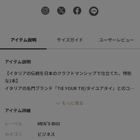
アイテム説明
サイズガイド
ユーザーレビュー
アイテム説明
【イタリアの伝統を日本のクラフトマンシップで仕立てた、特別
な1本】
イタリアの名門ブランド「TIE YOUR TIE/タイユアタイ」とのコラ
ボによる企画のエクスクルーシブコレクション。
もっと見る
メンズビギのアーカイブ柄をリプロダクションした柄を使用。
アイテム詳細
クラシックさと品格が漂うデザインは、スーツスタイルに洗練さ
れたアクセントを加える一本です。
レーベル
MEN’S BIGI
【デザイン/素材】
カテゴリ
ビジネス