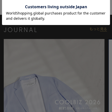
をプラスし、ビジネスからパーティシーンまで、幅広い装いを格
上げします。
【TIE YOUR TIE (タイユアタイ)】
1984年、イタリアのクラシックなスタイルをこよなく愛するフラ
JOURNAL
もっと
見る
ンコ・ミヌッチ氏が、自身が手塩にかけたアイテムだけを展開す
る小さなお店を構えたのがはじまり。特にネクタイはフィレンツ
ェの職人によって伝統的な手法で折られるもので、その最大の魅
力は高品質な生地にあります。今では世界最高峰のネクタイブラ
ンドとして、上質で個性的な極上のネクタイを世の紳士に提供し
続けています。
※照明・光の加減、PCやスマートフォンなどの環境により、製品
と画像のカラーの見え方が異なる場合がございます。
※画像はサンプルのため、色味やサイズ等の仕様が変更になる場
合がございます。
※サイズは弊社規定の採寸によって記載しておりますが、若干の
個体差が生じる場合がございます。