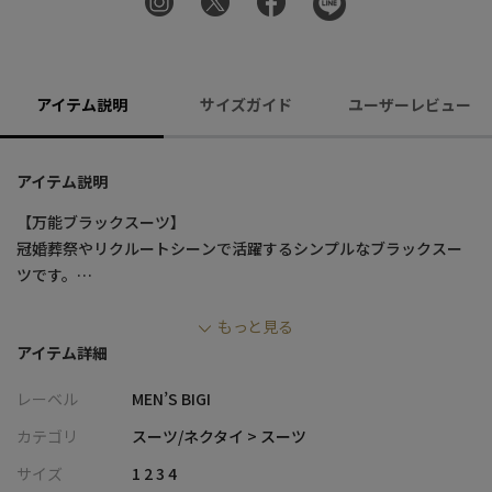
アイテム説明
サイズガイド
ユーザーレビュー
アイテム説明
【万能ブラックスーツ】
冠婚葬祭やリクルートシーンで活躍するシンプルなブラックスー
ツです。
耐久性と柔軟性に優れた高品質な素材で、シワになりにくく美し
もっと見る
いシルエットを長時間キープ。
アイテム詳細
さらに、上品な光沢感と快適な着心地を兼ね備え、フォーマルか
らビジネスシーンまで幅広く対応します。
レーベル
MEN’S BIGI
【素材/デザイン】
カテゴリ
スーツ/ネクタイ > スーツ
袖裏にはキュプラ素材を採用し、滑らかな肌触りと吸湿性・保湿
サイズ
1 2 3 4
性を兼ね備えています。強度が高く、静電気が起きにくいため、