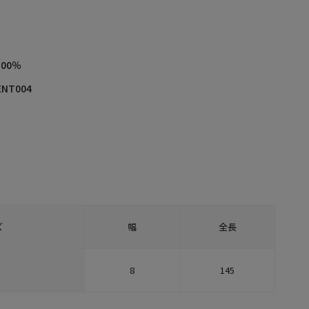
00％
ENT004
ズ
幅
全長
8
145