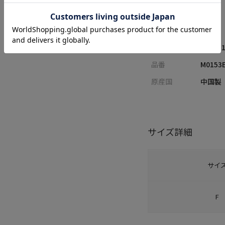
サイズ
F
性別
MENS
素材
シルク1
品番
M0153
原産国
中国製
サイズ詳細
サイ
F