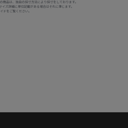
E STOREの商品は、独自の採寸方法により採寸をしております。
※サイズ詳細に単位記載がある場合はそれに準じます。
ガイド
をご覧ください。