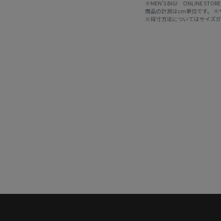
※MEN'S BIGI ONLIN
商品の計測はcm単位です。 
※採寸方法については
サイズ