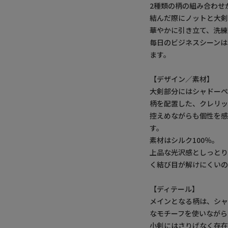
2種類の柄の組み合わせ
結んだ際にノットと大
華やかに引き立て、洗練
毎日のビジネスシーンは
ます。
【デザイン／素材】
大剣部分にはシャドー
柄を配置した、クレリッ
控えめながらも個性を
す。
素材はシルク100％。
上品な光沢感としっと
く結び目が解けにくいの
【ディテール】
メインとなる柄は、シ
なモチーフを使いながら
小剣にはさりげなく存