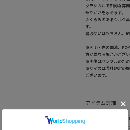
クラシカルで知的な雰
華やかさを添えます。
ふくらみのあるシルク
す。
普段使いはもちろん、結
※照明・光の加減、PC
方が異なる場合がござい
※画像はサンプルのた
※サイズは弊社規定の
ございます。
アイテム詳細
レーベル
MEN’S 
カテゴリ
ビジネ