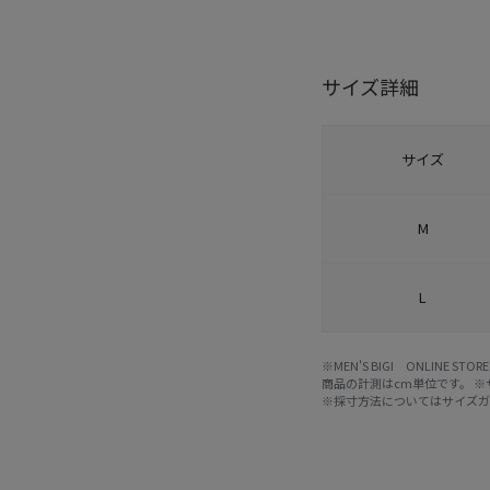
サイズ詳細
サイズ
M
L
※MEN'S BIGI ONLIN
商品の計測はcm単位です。 
※採寸方法については
サイズ