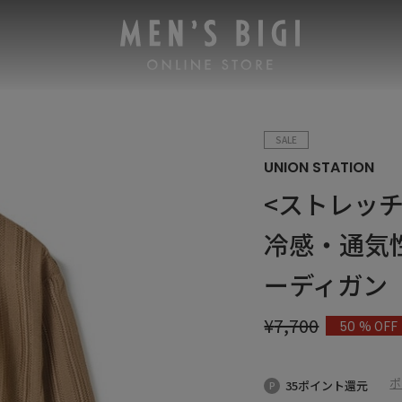
SALE
UNION STATION
<ストレッ
冷感・通気
ーディガン
¥
7,700
% OFF
50
ポ
35ポイント還元