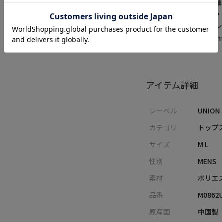
アメリカントラッドを軸
いった多様なスタイル
ションを追求するブラン
▼Instagram：@unionst
アイテム詳細
レーベル
UNION
カテゴリ
トップス
サイズ
M L
性別
MENS
素材
ポリエ
品番
M0862
原産国
中国製