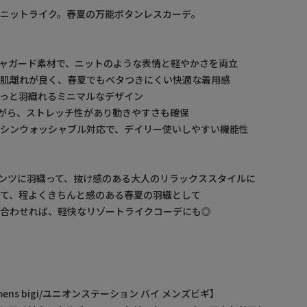
ニットライク。春夏の万能ボタンレスカーデ。
ャガード素材で、ニットのような表情と軽やかさを両立
り肌離れが良く、春夏でもベタつきにくい快適な着用感
っと羽織れるミニマルなデザイン
ながら、ストレッチ性があり動きやすさも確保
マシンウォッシャブル対応で、デイリー使いしやすい機能性
ンツに羽織って、抜け感のある大人のリラックススタイルに
て、程よくきちんと感のある春夏の羽織として
と合わせれば、軽快なリゾートライクコーデにも◎
by mens bigi/ユニオンステーション バイ メンズビギ】