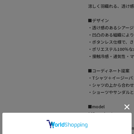
涼しく羽織れる、透け感
■デザイン
・透け感のあるシアージ
・凹凸のある組織によ
・ボタンレス仕様で、さ
・ポリエステル100％
・接触冷感・通気性・
■コーディネート提案
・Tシャツ＋イージーパ
・シャツの上から合わせ
・ショーツやサンダル
■model
185cm size:L
【UNION STATION 