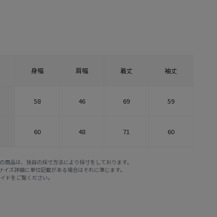
身幅
肩幅
着丈
袖丈
58
46
69
59
60
48
71
60
E STOREの商品は、独自の採寸方法により採寸をしております。
※サイズ詳細に単位記載がある場合はそれに準じます。
ガイド
をご覧ください。