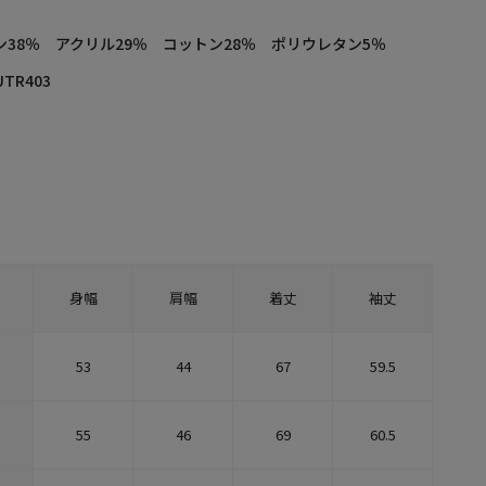
ン38％ アクリル29％ コットン28％ ポリウレタン5％
UTR403
身幅
肩幅
着丈
袖丈
53
44
67
59.5
55
46
69
60.5