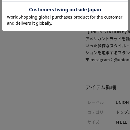
■model
185cm size:L
【UNION STATION 
アメリカントラッドを軸
いった多様なスタイル
ションを追求するブラン
▼Instagram：@unionst
アイテム詳細
レーベル
UNION
カテゴリ
トップス
サイズ
M L LL