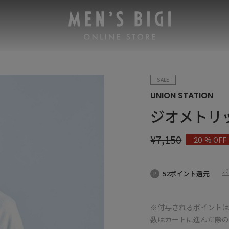
SALE
UNION STATION
ジオメトリ
¥
7,150
% OFF
20
ポ
52ポイント還元
※付与されるポイントは
数はカートに進んだ際