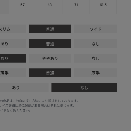
57
48
71
61.5
スリム
普通
ワイド
あり
普通
なし
あり
ややあり
なし
薄手
普通
厚手
あり
なし
E STOREの商品は、独自の採寸方法により採寸をしております。
※サイズ詳細に単位記載がある場合はそれに準じます。
ガイド
をご覧ください。