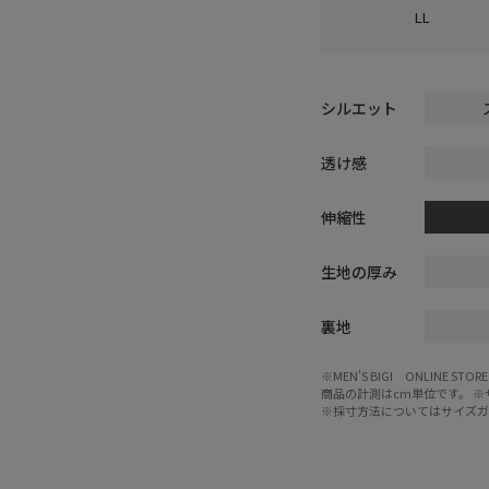
LL
シルエット
透け感
伸縮性
生地の厚み
裏地
※MEN'S BIGI ONLIN
商品の計測はcm単位です。 
※採寸方法については
サイズ