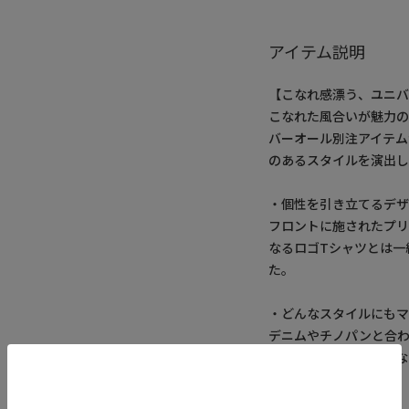
アイテム説明
【こなれ感漂う、ユニバ
こなれた風合いが魅力
バーオール別注アイテ
のあるスタイルを演出し
・個性を引き立てるデ
フロントに施されたプ
なるロゴTシャツとは一
た。
・どんなスタイルにも
デニムやチノパンと合
テムとしても活躍。あな
枚です。