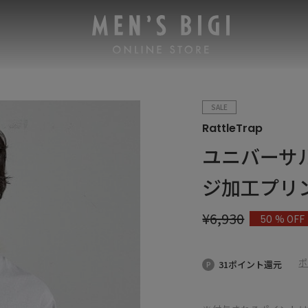
SALE
RattleTrap
ユニバーサ
ジ加工プリ
¥
6,930
% OFF
50
ポ
31ポイント還元