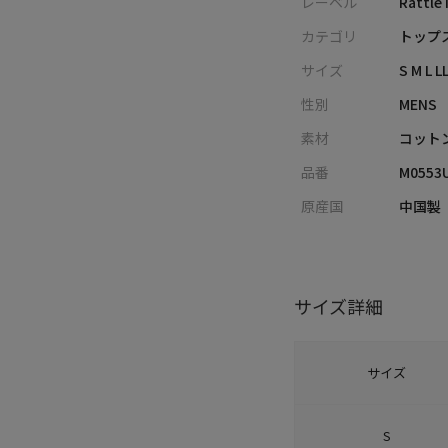
レーベル
Rattle
カテゴリ
トップス
サイズ
S M L L
性別
MENS
素材
コットン
品番
M0553
原産国
中国製
サイズ詳細
サイズ
S