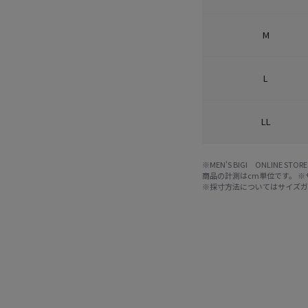
M
L
LL
※MEN'S BIGI ONLIN
商品の計測はcm単位です。 
※採寸方法については
サイズ