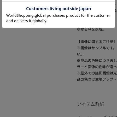
【Rattle Trap/ラト
時代と共に変化し続け
ウェア。
『ワーク』『ミリタリー
ながら今を表現。
【画像に関するご注意
※画像はサンプルです
い。
※商品の色味につきまし
ラーと画像の色味が違っ
※屋外での撮影画像は光
品の色味は生地アップ
アイテム詳細