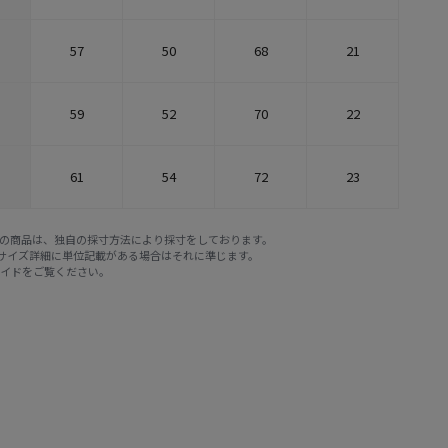
57
50
68
21
59
52
70
22
61
54
72
23
E STOREの商品は、独自の採寸方法により採寸をしております。
※サイズ詳細に単位記載がある場合はそれに準じます。
ガイド
をご覧ください。