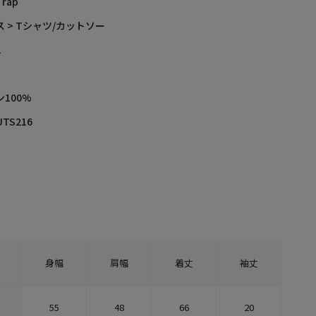
Trap
 > Tシャツ/カットソー
L
100%
UTS216
身幅
肩幅
着丈
袖丈
55
48
66
20