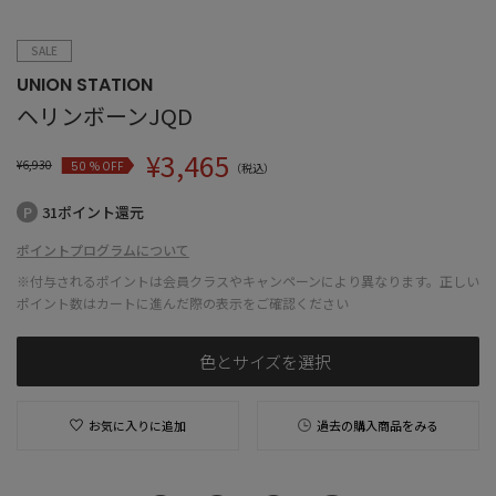
SALE
UNION STATION
ヘリンボーンJQD
¥
3,465
¥
6,930
% OFF
50
（税込）
31ポイント還元
ポイントプログラムについて
※付与されるポイントは会員クラスやキャンペーンにより異なります。正しい
ポイント数はカートに進んだ際の表示をご確認ください
色とサイズを選択
お気に入りに追加
過去の購入商品をみる