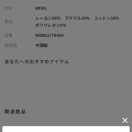
■コーディネート提案
性別
MENS
・1枚着としてさらっと着るだけで、程よく存在感のあるスタイリ
ングに。
レーヨン38％ アクリル29％ コットン28％
素材
・ジャケットやブルゾンのインナーとして、素材感を活かしたレ
ポリウレタン5％
イヤードもおすすめ。
品番
M0861UTR403
・デニムからスラックスまで合わせやすく、デイリーに使える万
能アイテム。
原産国
中国製
■model
あなたへのおすすめアイテム
185cm size:L
【UNION STATION by mens bigi/ユニオンステーション バイ メン
ズビギ】
アメリカントラッドを軸にアメリカンカルチャー、ストリート、
ワーク、アウトドアといった多様なスタイル・文化を柔軟に取り
入れながら、現代の大人にふさわしいファッションを追求するブ
関連商品
ランドです。
▼Instagram：@unionstation_official