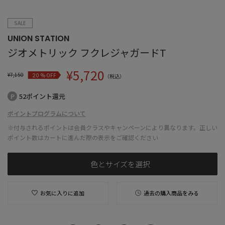
SALE
UNION STATION
ジオメトリック フクレジャガードT
¥
5,720
¥
7,150
% OFF
20
（税込）
52ポイント還元
ポイントプログラムについて
※付与されるポイントは会員クラスやキャンペーンにより異なります。正しい
ポイント数はカートに進んだ際の表示をご確認ください
色とサイズを選択
お気に入りに追加
過去の購入商品をみる