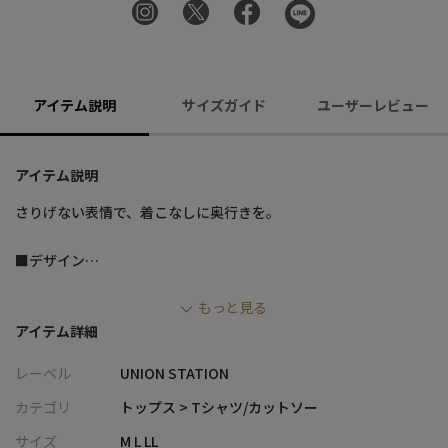
アイテム説明
サイズガイド
ユーザーレビュー
アイテム説明
さりげない表情で、着こなしに奥行きを。
■デザイン
・身頃にジオメトリック調のフクレジャガード素材を使用したド
もっと見る
ッキングTee。
アイテム詳細
・袖は同素材を裏使いにし、単色ながらも陰影のある表情を演
出。
レーベル
UNION STATION
・主張しすぎない立体感で、コーディネートに自然なアクセント
をプラス。
カテゴリ
トップス > Tシャツ/カットソー
サイズ
M L LL