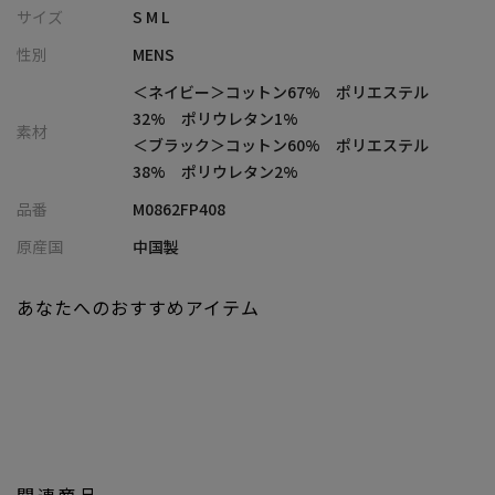
ス感あるフィットを実現
サイズ
S M L
・従来モデルよりシルエットにゆとりを持たせた、新型リラック
性別
MENS
スシルエット
・軽量かつハンドウォッシャブルで、デイリーに扱いやすいイー
＜ネイビー＞コットン67% ポリエステル
ジーケア設計
32% ポリウレタン1%
素材
・同素材でジャケット・パンツ・シャツを展開し、統一感あるセ
＜ブラック＞コットン60% ポリエステル
ットアップスタイルにも対応
38% ポリウレタン2%
品番
M0862FP408
■コーディネート提案
・同素材ジャケットと合わせた、軽快なデニムセットアップスタ
原産国
中国製
イル
・カットソーやポロシャツと合わせた、夏に映えるリラックスカ
あなたへのおすすめアイテム
ジュアル
・シャツ合わせで、程よくきれいめな大人の休日スタイル
・シリーズで揃えて、オールインワン感覚の統一コーディネート
もおすすめ
■同素材アイテム
メッシュデニムカーブパンツ
：M0862FP003
関連商品