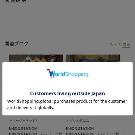
メッシュデニムトラッカージャケット
：M0862FJM003
メッシュデニムジャケット
：M0862FJ405
【UNION STATION by mens bigi/ユニオンステーション バイ メン
ズビギ】
アメリカントラッドを軸にアメリカンカルチャー、ストリート、
関連ブログ
もっと
見る
ワーク、アウトドアといった多様なスタイル・文化を柔軟に取り
入れながら、現代の大人にふさわしいファッションを追求するブ
ランドです。
▼Instagram：@unionstation_official
2026.06.24
2026.04.09
サマージャケット‼︎
メッシュデニム
UNION STATION
UNION STATION
UNION STATION ららぽーと新
UNION STATION ららぽーと新