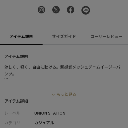
アイテム説明
サイズガイド
ユーザーレビュー
アイテム説明
涼しく、軽く、自由に動ける。新感覚メッシュデニムイージーパ
ンツ。
■デザイン
もっと見る
・デニムのルックスを保ちながら、メッシュ構造で通気性と軽さ
アイテム詳細
を兼ね備えた春夏仕様の機能素材
・ストレッチ性があり、蒸れにくく動きやすいストレスフリーな
レーベル
UNION STATION
穿き心地
・ウエストゴムシャーリング仕様でサイズ許容があり、リラック
カテゴリ
カジュアル