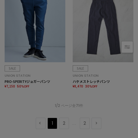
SALE
SALE
UNION STATION
UNION STATION
PRO-SPERITYジョガーパンツ
ハケメストレッチパンツ
¥7,150
¥8,470
50%OFF
30%OFF
1/2 ページ全71件
1
2
2
...