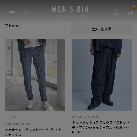
0
71 Items
並び順
SALE
UNION STATION
ドットメッシュスラックス〈ストレッ
UNION STATION
チ・マシンウォッシャブル・軽量・接
シアサッカーグレンチェックプリント
触冷感・通気性〉
¥7,920
スラックス