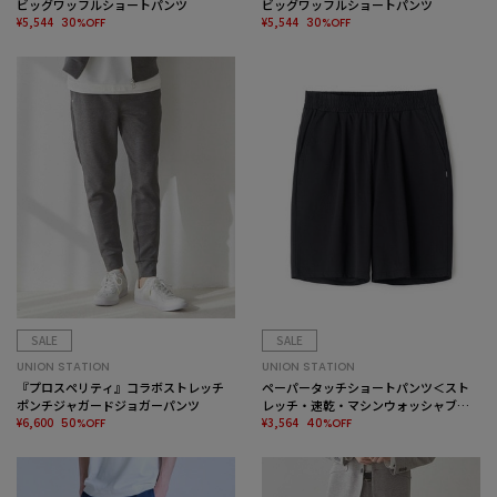
ビッグワッフルショートパンツ
ビッグワッフルショートパンツ
¥5,544
¥5,544
30%OFF
30%OFF
SALE
SALE
UNION STATION
UNION STATION
『プロスペリティ』コラボストレッチ
ペーパータッチショートパンツ＜スト
ポンチジャガードジョガーパンツ
レッチ・速乾・マシンウォッシャブ
¥6,600
ル・イージーケア・接触冷感＞
¥3,564
50%OFF
40%OFF