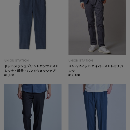
UNION STATION
UNION STATION
ドットメッシュプリントパンツ＜スト
スリムフィット ハイパーストレッチパ
レッチ・軽量・ハンドウォッシャブ
ンツ
ル・通気性＞
¥8,800
¥12,100