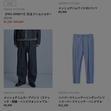
SALE
UNION STATION
メッシュデニムワイド3Dパンツ
UNION STATION
¥9,900
【PRO-SPERITY】別注 スリムジョガー
パンツ
¥7,150
50%OFF
UNION STATION
UNION STATION
メッシュデニムカーブパンツ〈ストレ
ハイパーストレッチヘリンボンパンツ
ッチ・軽量・ハンドウォッシャブル・
＜スーパーストレッチ・ハンドウォッ
通気性〉
¥9,900
シャブル＞
¥13,200