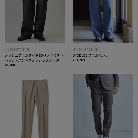
UNION STATION
UNION STATION
メッシュデニムワイド3Dパンツ＜スト
WIDE LEG デニムパンツ
レッチ・ハンドウォッシャブル・通気
¥13,200
性＞
¥9,900