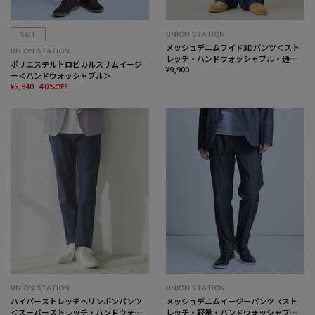
SALE
UNION STATION
メッシュデニムワイド3Dパンツ＜スト
UNION STATION
レッチ・ハンドウォッシャブル・通気
ポリエステルトロピカルスリムイージ
性＞
¥9,900
ー＜ハンドウォッシャブル＞
¥5,940
40%OFF
UNION STATION
UNION STATION
ハイパーストレッチヘリンボンパンツ
メッシュデニムイージーパンツ〈スト
＜スーパーストレッチ・ハンドウォッ
レッチ・軽量・ハンドウォッシャブ