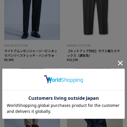
UNION STATION
UNION STATION
ライトアムンゼンジャージーピンタッ
【セットアップ対応】カラミ織りスラ
クパンツ＜ストレッチ・ハンドウォッ
ックス〈通気性〉
シャブル＞
¥9,900
¥16,500