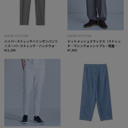
UNION STATION
UNION STATION
ハイパーストレッチヘリンボンパンツ
ドットメッシュスラックス〈ストレッ
＜スーパーストレッチ・ハンドウォッ
チ・マシンウォッシャブル・軽量・接
シャブル＞
¥13,200
触冷感・通気性〉
¥7,920