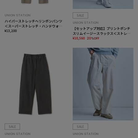
UNION STATION
SALE
ハイパーストレッチヘリンボンパンツ
UNION STATION
＜スーパーストレッチ・ハンドウォッ
【セットアップ対応】プリントポンチ
シャブル＞
¥13,200
スリムイージースラックス＜ストレッ
チ・ハンドウォッシャブル・接触冷感
¥10,560
20%OFF
＞
SALE
SALE
UNION STATION
UNION STATION