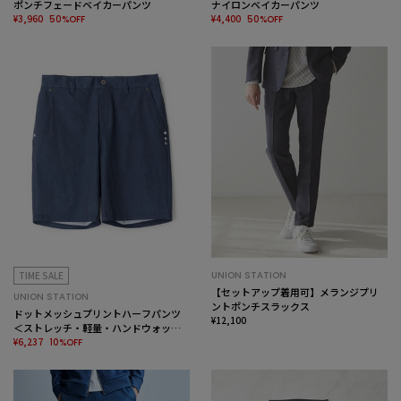
ポンチフェードベイカーパンツ
ナイロンベイカーパンツ
¥3,960
¥4,400
50%OFF
50%OFF
TIME SALE
UNION STATION
【セットアップ着用可】メランジプリ
UNION STATION
ントポンチスラックス
ドットメッシュプリントハーフパンツ
¥12,100
＜ストレッチ・軽量・ハンドウォッシ
ャブル・通気性＞
¥6,237
10%OFF