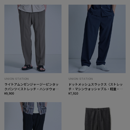
UNION STATION
UNION STATION
ライトアムンゼンジャージーピンタッ
ドットメッシュスラックス〈ストレッ
クパンツ＜ストレッチ・ハンドウォッ
チ・マシンウォッシャブル・軽量・接
シャブル＞
¥9,900
触冷感・通気性〉
¥7,920