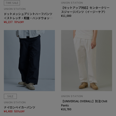
TIME SALE
UNION STATION
【セットアップ対応】センタークリー
UNION STATION
スジャージパンツ〈イージーケア〉
ドットメッシュプリントハーフパンツ
¥11,000
＜ストレッチ・軽量・ハンドウォッシ
ャブル・通気性＞
¥6,237
10%OFF
SALE
UNION STATION
【UNIVERSAL OVERALL】別注 Chill
UNION STATION
Pants
ナイロンベイカーパンツ
¥10,780
¥4,400
50%OFF