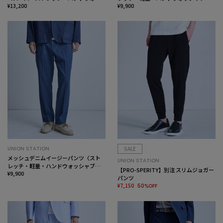
シャブル＞
¥13,200
ル・通気性〉
¥9,900
UNION STATION
SALE
メッシュデニムイージーパンツ〈スト
UNION STATION
レッチ・軽量・ハンドウォッシャブ
【PRO-SPERITY】別注 スリムジョガー
ル・通気性〉
¥9,900
パンツ
¥7,150
50%OFF