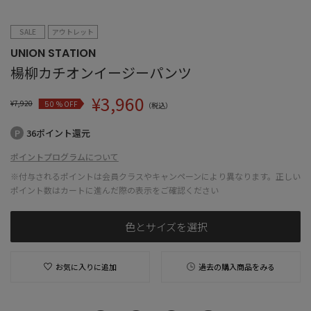
SALE
アウトレット
UNION STATION
楊柳カチオンイージーパンツ
¥
3,960
¥
7,920
% OFF
50
（税込）
36ポイント還元
ポイントプログラムについて
※付与されるポイントは会員クラスやキャンペーンにより異なります。正しい
ポイント数はカートに進んだ際の表示をご確認ください
色とサイズを選択
お気に入りに追加
過去の購入商品をみる