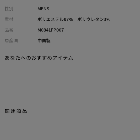
幅広い体型をカバーし、上品なルックスとラフな着心地が叶う、
性別
MENS
絶妙なバランスの一本です。
素材
ポリエステル97% ポリウレタン3%
高級感のあるルックスでカジュアルなTシャツと合わせても上品な
品番
M0841FP007
大人スタイルを演出します。
原産国
中国製
同素材のオープンカラーシャツと合わせたセットアップスタイル
もおすすめです。
あなたへのおすすめアイテム
【同素材/セットアップ対応アイテム】
M0841FBH011 / 楊柳カチオン半袖開襟シャツ
M0841FPH009 / 楊柳カチオンショートパンツ
【UNION STATION/ ユニオンステーション】
「さりげない上品さ」をキーワードに大人に向けた、素材感と着
関連商品
心地にこだわったアイテムを展開。
肩ひじを張らずに自分に合ったおしゃれを楽しめる、きれいめス
タイルを提案します。
私たちは服を通してみなさまの心が明るくなったりワクワクした