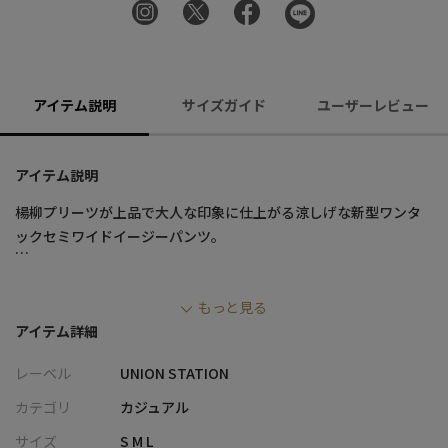
アイテム説明
サイズガイド
ユーザーレビュー
アイテム説明
楊柳プリーツが上品で大人な印象に仕上がる涼しげな新型ワンタ
ックセミワイドイージーパンツ。
さらりとした軽やかな着用感で、爽やかにスタイリングすること
もっと見る
ができます。
アイテム詳細
特徴的なシワ感が単調になりがちなコーデに表情をもたせてくれ
ます。
レーベル
UNION STATION
ウエストゴム仕様、サイド＆バックポケット付きなのも嬉しいポ
カテゴリ
カジュアル
イント。
サイズ
S M L