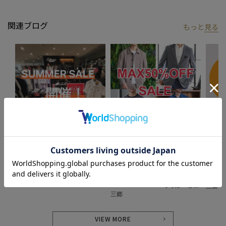
り、ささやかな高揚感を感じていただけるような”おしゃれ着”を
お届けします。
関連ブログ
もっと
見る
※屋外での撮影画像は光の加減で、実際の商品より明るく見える
場合が御座います。商品の色味は生地アップ・スタジオ撮影の画
像をご参考下さい。
※画像の商品はサンプルとなりますので実際の商品と仕様、加
工、サイズが若干異なる場合がございます。
2024.06.25
2024.06.21
2024.0
サマーセールを開催中!!!
「MAX50%OFF SALE」 SALE品し
お得す
か紹介しません。
UNION STATION
UNION
UNION STATION
UNION STATION 新宿マルイMEN
UNIO
UNION STATION ららぽーと新
三郷
三郷
VIEW MORE