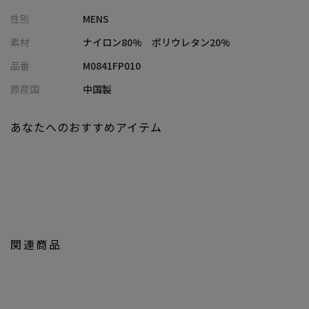
同素材のジャケットもあり、セットアップでのコーディネートも
性別
MENS
おすすめです。
素材
ナイロン80% ポリウレタン20%
【セットアップ対応アイテム】
品番
M0841FP010
360度ストレッチ接触冷感ジャケット：M0841FJ 004
原産国
中国製
【UNION STATION/ ユニオンステーション】
「さりげない上品さ」をキーワードに大人に向けた、素材感と着
あなたへのおすすめアイテム
心地にこだわったアイテムを展開。
肩ひじを張らずに自分に合ったおしゃれを楽しめる、きれいめス
タイルを提案します。
私たちは服を通してみなさまの心が明るくなったりワクワクした
り、ささやかな高揚感を感じていただけるような”おしゃれ着”を
お届けします。
関連商品