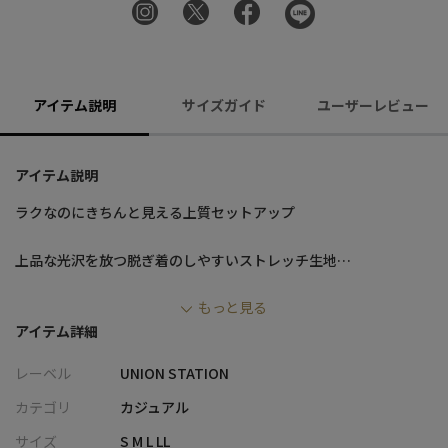
アイテム説明
サイズガイド
ユーザーレビュー
アイテム説明
ラクなのにきちんと見える上質セットアップ
上品な光沢を放つ脱ぎ着のしやすいストレッチ生地
ハリのあるトリコット素材のイージーパンツ。
もっと見る
３６０度ストレッチによる抜群な快適性、暑い日にも快適に着用
アイテム詳細
いただける接触冷感機能も備えたハイパフォーマンスシティウエ
アです。
レーベル
UNION STATION
休日スタイルからきれいめオフィスカジュアルまで幅広いシーン
でマルチに活躍します。
カテゴリ
カジュアル
サイズ
S M L LL