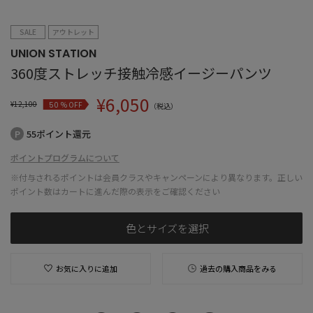
SALE
アウトレット
UNION STATION
360度ストレッチ接触冷感イージーパンツ
¥
6,050
¥
12,100
% OFF
50
（税込）
55ポイント還元
ポイントプログラムについて
※付与されるポイントは会員クラスやキャンペーンにより異なります。正しい
ポイント数はカートに進んだ際の表示をご確認ください
色とサイズを選択
お気に入りに追加
過去の購入商品をみる