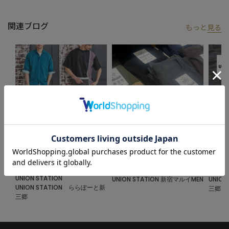
関連ブログ
もっと
見る
2024.06.05
2024.04.03
2024.0
2024 SUMMER COLLECTION &
ボトムスフェア開催！
パンツ
スタッフコーデ
UNION STATION
UNION
UNION STATION
UNION STATION 新宿マルイMEN
UNIO
UNION STATION ららぽーと新
三郷
三郷