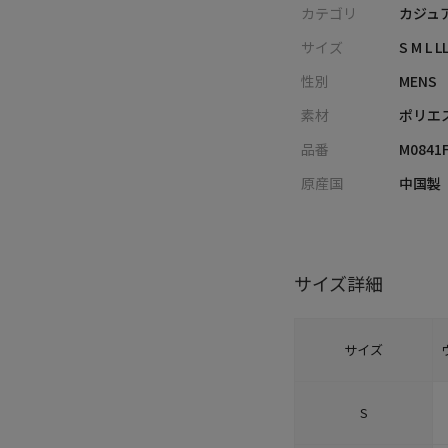
カテゴリ
カジュ
サイズ
S M L L
性別
MENS
素材
ポリエ
品番
M0841
原産国
中国製
サイズ詳細
サイズ
S