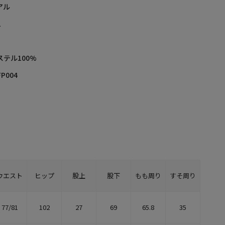
アル
L
ステル100%
FP004
ウエスト
ヒップ
股上
股下
もも周り
すそ周り
77/81
102
27
69
65.8
35