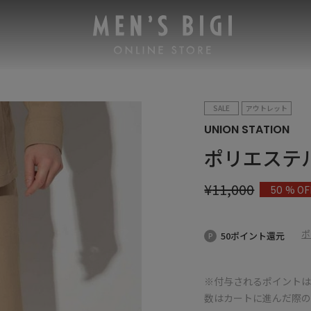
SALE
アウトレット
UNION STATION
ポリエステ
¥
11,000
% OF
50
ポ
50ポイント還元
※付与されるポイントは
数はカートに進んだ際