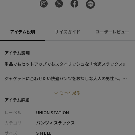
アイテム説明
サイズガイド
ユーザーレビュー
アイテム説明
単品でもセットアップでもスタイリッシュな『快適スラックス』
ジャケットに合わせたい快適パンツをお探しな大人の男性へ。
正当派なメランジ柄を機能素材で程よくドレスダウン！
もっと見る
普段使いでも活躍するキレイ目スラックスに仕上がりました！
アイテム詳細
【素材/デザイン】
レーベル
UNION STATION
肌触りの良いカットソーポンチ素材に別素材の表情を転写プリン
トを施し、元の生地にはない素材感をプラスした１手間かけたス
カテゴリ
パンツ > スラックス
ラックス。
サイズ
S M L LL