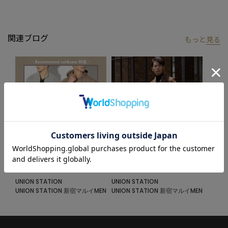
お届けします。
※屋外での撮影画像は光の加減で、実際の商品より明るく見える
関連ブログ
もっと
見る
場合が御座います。
商品の色味は生地アップ・スタジオ撮影の画像をご参考下さい。
※画像の商品はサンプルとなりますので実際の商品と仕様、加
工、サイズが若干異なる場合がございます。
※生産の都合上、納期が変更になる場合がございます。発送日が
前後する可能性がございますので予めご了承ください。
2023.09.22
2023.09.01
秋に着たい快適素材特集！
2023秋WEBカタログ公開！
UNION STATION
UNION STATION
UNION STATION 新宿マルイMEN
UNION STATION 新宿マルイMEN