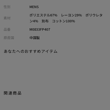
カットソーとは思えないその表情は、伸縮性に優れオンでもオフ
性別
MENS
でも快適に着用いただけます。
同素材のテーラードジャケットもあり、セットアップでの着用も
ポリエステル67% レーヨン29% ポリウレタ
素材
可能となっております。
ン4% 別布 コットン100%
品番
M0833FP407
【スタイリング】
休日の大人カジュアルやビジネスシーンにも対応。
原産国
中国製
同素材のスラックスを合わせセットアップとしても着用出来ま
す。
あなたへのおすすめアイテム
同素材セットアップ対応スラックス（メーカー品番：
M0833FJ407）
【UNION STATION/ ユニオンステーション】
「さりげない上品さ」をキーワードに大人に向けた、素材感と着
心地にこだわったアイテムを展開。
肩ひじを張らずに自分に合ったおしゃれを楽しめる、きれいめス
関連商品
タイルを提案します。
私たちは服を通してみなさまの心が明るくなったりワクワクした
り、ささやかな高揚感を感じていただけるような”おしゃれ着”を