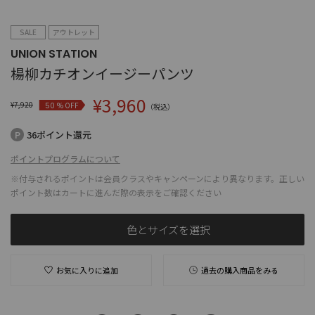
SALE
アウトレット
UNION STATION
楊柳カチオンイージーパンツ
¥
3,960
¥
7,920
% OFF
50
（税込）
36ポイント還元
ポイントプログラムについて
※付与されるポイントは会員クラスやキャンペーンにより異なります。正しい
ポイント数はカートに進んだ際の表示をご確認ください
色とサイズを選択
お気に入りに追加
過去の購入商品をみる