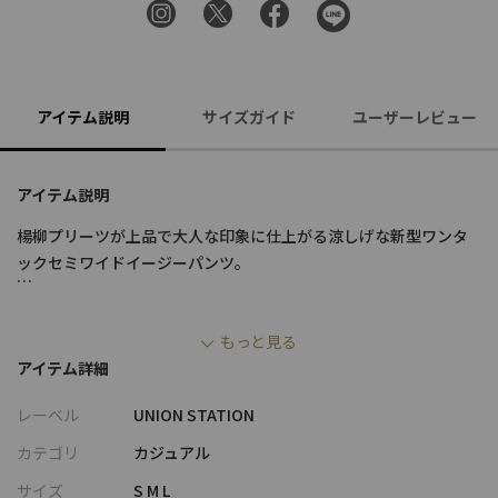
アイテム説明
サイズガイド
ユーザーレビュー
アイテム説明
楊柳プリーツが上品で大人な印象に仕上がる涼しげな新型ワンタ
ックセミワイドイージーパンツ。
さらりとした軽やかな着用感で、爽やかにスタイリングすること
もっと見る
ができます。
アイテム詳細
特徴的なシワ感が単調になりがちなコーデに表情をもたせてくれ
ます。
レーベル
UNION STATION
ウエストゴム仕様、サイド＆バックポケット付きなのも嬉しいポ
カテゴリ
カジュアル
イント。
サイズ
S M L