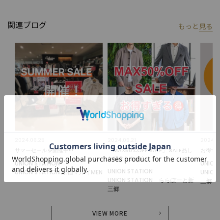
り、ささやかな高揚感を感じていただけるような”おしゃれ着”を
お届けします。
関連ブログ
もっと
見る
※屋外での撮影画像は光の加減で、実際の商品より明るく見える
場合が御座います。商品の色味は生地アップ・スタジオ撮影の画
像をご参考下さい。
※画像の商品はサンプルとなりますので実際の商品と仕様、加
工、サイズが若干異なる場合がございます。
2024.06.25
2024.06.21
2024.0
サマーセールを開催中!!!
「MAX50%OFF SALE」 SALE品し
お得す
か紹介しません。
UNION STATION
UNION
UNION STATION
UNION STATION 新宿マルイMEN
UNIO
UNION STATION ららぽーと新
三郷
三郷
VIEW MORE