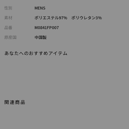
幅広い体型をカバーし、上品なルックスとラフな着心地が叶う、
性別
MENS
絶妙なバランスの一本です。
素材
ポリエステル97% ポリウレタン3%
高級感のあるルックスでカジュアルなTシャツと合わせても上品な
品番
M0841FP007
大人スタイルを演出します。
原産国
中国製
同素材のオープンカラーシャツと合わせたセットアップスタイル
もおすすめです。
あなたへのおすすめアイテム
【同素材/セットアップ対応アイテム】
M0841FBH011 / 楊柳カチオン半袖開襟シャツ
M0841FPH009 / 楊柳カチオンショートパンツ
【UNION STATION/ ユニオンステーション】
「さりげない上品さ」をキーワードに大人に向けた、素材感と着
関連商品
心地にこだわったアイテムを展開。
肩ひじを張らずに自分に合ったおしゃれを楽しめる、きれいめス
タイルを提案します。
私たちは服を通してみなさまの心が明るくなったりワクワクした