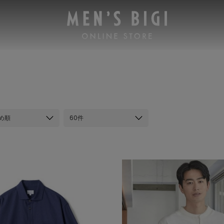
め順
60件