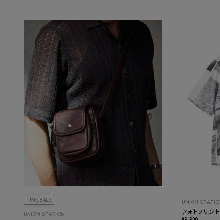
TIME SALE
UNION STATIO
フォトプリント
UNION STATION
¥9,900