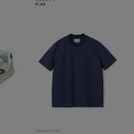
¥7,150
UNION STATION