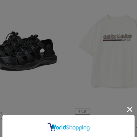
SALE
N
K H2
UNION STATION
サンタモニカ グラフィック刺繍T〈スト
ウォッシャブル〉
¥3,465
50%OFF