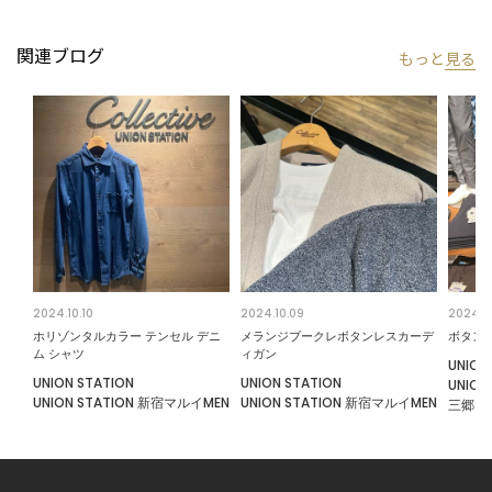
タイルを提案します。
私たちは服を通してみなさまの心が明るくなったりワクワクした
関連ブログ
もっと
見る
り、ささやかな高揚感を感じていただけるような”おしゃれ着”を
お届けします。
※屋外での撮影画像は光の加減で、実際の商品より明るく見える
場合が御座います。商品の色味は生地アップ・スタジオ撮影の画
像をご参考下さい。
※画像の商品はサンプルとなりますので実際の商品と仕様、加
工、サイズが若干異なる場合がございます。
2024.10.09
2024.1
2024.10.10
メランジブークレボタンレスカーデ
ボタン
ホリゾンタルカラー テンセル デニ
ィガン
ム シャツ
UNION
UNION STATION
UNION STATION
UNIO
UNION STATION 新宿マルイMEN
UNION STATION 新宿マルイMEN
三郷