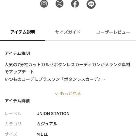
アイテム説明
サイズガイド
ユーザーレビュー
アイテム説明
人気の7分袖カットガルゼボタンレスカーディガンがメランジ素材
でアップデート
いつものコーデにプラスワン『ボタンレスカーデ』
もっと見る
Tシャツ一枚だと物足りない秋口～春のスタイリングに！
アイテム詳細
サッと羽織ればキレイめにまとまる万能アイテムです。
レーベル
UNION STATION
【素材/デザイン】
Ｔシャツ1枚の時期にさらりと羽織るボタンレスカーデ。
カテゴリ
カジュアル
綾目が特徴のメランジ素材が上品な印象。
サイズ
M L LL