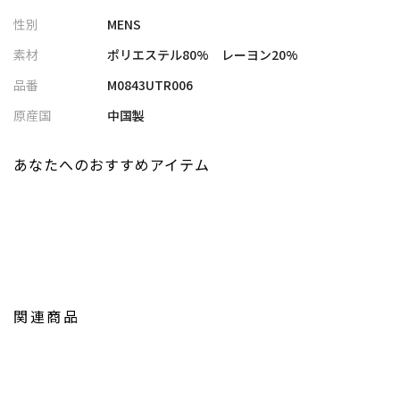
後衿のリブやポケットの袋布の配色がアクセントになっていま
性別
MENS
す。
素材
ポリエステル80% レーヨン20%
メランジ素材
品番
M0843UTR006
フランス語で「混ぜ合わせる」という意味で、2色以上の霜降りの
糸を指します。この糸は、染色された綿を紡いで作られます。霜降
原産国
中国製
りの糸や織物、ニット生地など、さまざまな生地の総称が「メラ
ンジ」です。「メランジュ」と表記される場合もあります。
あなたへのおすすめアイテム
【スタイリング】
でサラッと羽織れるこちらのカーディガンは、レイヤードアイテ
ムとして重宝。
キレイ目なカラーリングなのでシャツやＴシャツ、どんなインナ
ーとも合わせやすく着回しがしやすいのもポイントです。
関連商品
【UNION STATION/ ユニオンステーション】
「さりげない上品さ」をキーワードに大人に向けた、素材感と着
心地にこだわったアイテムを展開。
肩ひじを張らずに自分に合ったおしゃれを楽しめる、きれいめス