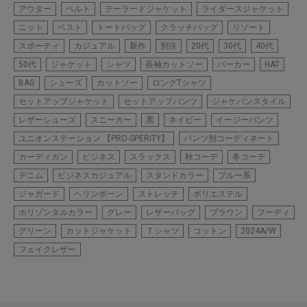
アウター
ベルト
テーラードジャケット
ライダースジャケット
ニット
ベスト
トートバッグ
クラッチバッグ
リゾート
スポーティ
カジュアル
新作
別注
20代
30代
40代
50代
ジャケット
シャツ
長袖カットソー
パーカー
HAT
BAG
シューズ
カットソー
ロングTシャツ
セットアップジャケット
セットアップパンツ
ジャケパンスタイル
レザーシューズ
スニーカー
黒
ネイビー
イージーパンツ
ユニオンステーション 【PRO-SPERITY】
パンツ別コーディネート
カーディガン
ビジネス
スラックス
秋コーデ
冬コーデ
デニム
ビジネスカジュアル
スタンドカラー
ブルー系
ジャガード
ヘリンボーン
ストレッチ
ポリエステル
ホリゾンタルカラー
グレー
レザーバッグ
ブラウン
フーディ
グリーン
カットジャケット
Ｔシャツ
コットン
2024A/W
フェイクレザー