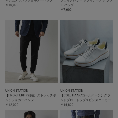
マチ広メランジショルダーバッグ
フェイクレザー サフィアーノ クラッ
￥10,000
チ バッグ
￥7,000
UNION STATION
UNION STATION
【PRO-SPERITY別注】ストレッチポ
【COLE HAAN/コールハーン】グラ
ンチジョガーパンツ
ンドプロ トップスピンスニーカー
￥12,000
￥16,800