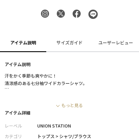
アイテム説明
サイズガイド
ユーザーレビュー
アイテム説明
汗をかく季節も爽やかに！
清涼感のある七分袖ワイドカラーシャツ。
風を感じるような美しいシボが、見た目からも涼しげな印象を与
もっと見る
えてくれます。
アイテム詳細
【肌に貼りつかず爽やか】
レーベル
UNION STATION
このシャツの特長は、清涼感を引き立てるシワ感が生地に広がっ
ていること。
カテゴリ
トップス > シャツ/ブラウス