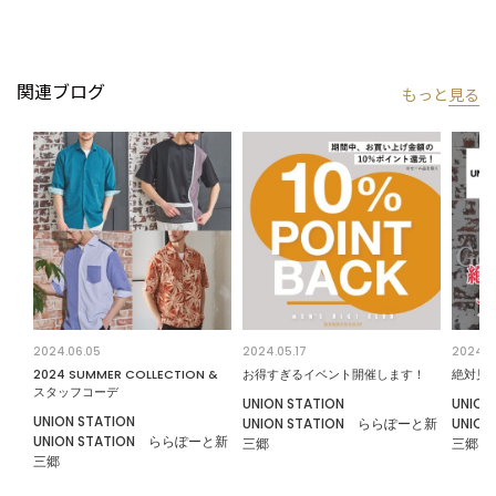
「さりげない上品さ」をキーワードに大人に向けた、素材感と着
心地にこだわったアイテムを展開。
肩ひじを張らずに自分に合ったおしゃれを楽しめる、きれいめス
関連ブログ
もっと
見る
タイルを提案します。
私たちは服を通してみなさまの心が明るくなったりワクワクした
り、ささやかな高揚感を感じていただけるような”おしゃれ着”を
お届けします。
※画像はサンプルです。仕様が変更になることがありますのであ
らかじめご了承ください。
※商品の色味につきまして、お客様のお使いのPCのモニター環
境、設定により実際のカラーと画像の色味が違って見える場合が
あります。予めご了承の上、ご注文ください。
2024.06.05
2024.05.17
2024.0
※屋外での撮影画像は光の加減で、実際の商品より明るく見える
2024 SUMMER COLLECTION &
お得すぎるイベント開催します！
絶対見
場合があります。商品の色味は生地アップ・スタジオ撮影の画像
スタッフコーデ
UNION STATION
UNION
をご参考ください。
UNION STATION
UNION STATION ららぽーと新
UNIO
UNION STATION ららぽーと新
三郷
三郷
三郷