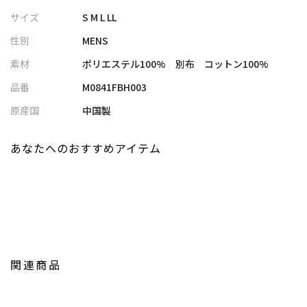
風の通り道を作り、肌に密着しないので、暑い夏の日でも快適に過
サイズ
S M L LL
ごすことができます。
性別
MENS
涼しげな外観とともに、機能性もしっかりと追求された一着で
す。
素材
ポリエステル100% 別布 コットン100%
品番
M0841FBH003
【様々な着こなしパターン】
メインとして一枚着で着用することはもちろん、前を開けてTシャ
原産国
中国製
ツなどの羽織りとして重ねることで、夏らしいレイヤードスタイ
ルもお楽しみいただけます。
あなたへのおすすめアイテム
ロンTの上に羽織れば、一気に上級なおしゃれに。
カジュアルなカットからリラックス感たっぷりの着こなしまで、
様々なスタイリングが可能です。
夏らしい爽やかなオフホワイトから、締め色として活躍間違いな
しのブラウン、ネイビーまで、豊富なカラーをご用意しました。
ぜひ、お気に入りのカラーでお楽しみください。
関連商品
【UNION STATION/ ユニオンステーション】