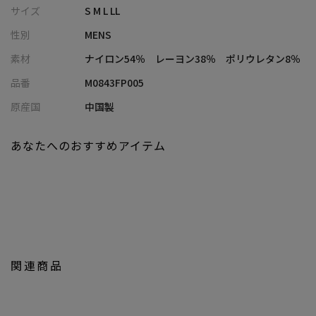
サイズ
S M L LL
ポンチ素材はジャージー素材の一種で、手触りがよく穿きィネー
性別
MENS
トも可能。
ジャケットを合わせての、キレイめコーディネートもキマります
素材
ナイロン54％ レーヨン38％ ポリウレタン8％
し
品番
M0843FP005
カーディガンやパーカーでやわらかい雰囲気を演出し、また違う
表情でもお楽しみいただけます。
原産国
中国製
あなたへのおすすめアイテム
【Prosperity/プロスペリティ】
Prosperity(プロスペリティ)とは、「繁栄・成功・幸運」を意味
しています。
いつもあなたの隣にいる存在でありたい。多くの人の様々な分岐
点を共に歩み成功と繁栄の願いを込めたブランドです。
人生の様々なシーンに対して、その時々の流行を取り入れ、メン
ズやレディースといった固定概念をなくし、
関連商品
ファッション性、機能性、使いやすさに溢れたバッグブランドで
す。