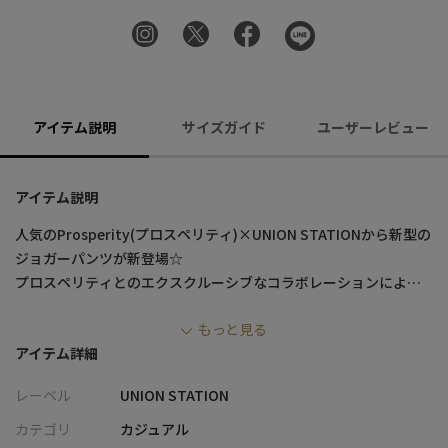
アイテム説明
サイズガイド
ユーザーレビュー
アイテム説明
人気のProsperity(プロスペリティ)×UNION STATIONから新型の
ジョガーパンツが新登場☆
プロスペリティとのエクスクルーシブなコラボレーションにより
生まれた、大人のためのジョガーパンツ。
もっと見る
アイテム詳細
プロスペリティのバッグに施されている金具を、パンツのバック
ポケットに装飾。
レーベル
UNION STATION
バックポケットのラインとサイドポケットのジッパーも、目を引
くアクセントになっています。
カテゴリ
カジュアル