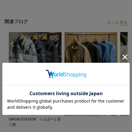
【UNION STATION/ ユニオンステーション】
「さりげない上品さ」をキーワードに大人に向けた、素材感と着
心地にこだわったアイテムを展開。
関連ブログ
もっと
見る
肩ひじを張らずに自分に合ったおしゃれを楽しめる、きれいめス
タイルを提案します。
私たちは服を通してみなさまの心が明るくなったりワクワクした
り、ささやかな高揚感を感じていただけるような”おしゃれ着”を
お届けします。
※画像はサンプルです。仕様が変更になることがありますのであ
らかじめご了承ください。
※商品の色味につきまして、お客様のお使いのPCのモニター環
境、設定により実際のカラーと画像の色味が違って見える場合が
2024.11.26
2024.10.13
2024.1
あります。予めご了承の上、ご注文ください。
【PRO-SPERITY/UNION
ストレッチフェイクスエードスタン
メラン
※屋外での撮影画像は光の加減で、実際の商品より明るく見える
STATION】メランジカルゼ中綿フ
ドカラーブルゾン
ィガン
ーデッドブルゾン
場合があります。商品の色味は生地アップ・スタジオ撮影の画像
UNION STATION
UNION
UNION STATION
UNION STATION 新宿マルイMEN
UNIO
をご参考ください。
UNION STATION ららぽーと新
三郷