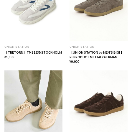
UNION STATION
UNION STATION
【TRETORN】TMS1535 STOCKHOLM
【UNION STATION by MEN’S BIGI 】
¥5,390
REPRODUCT MILITALY GERMAN
TRAINER ジャーマントレーナー
¥9,900