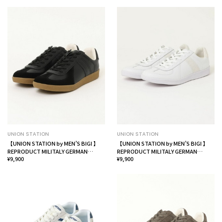
UNION STATION
UNION STATION
【UNION STATION by MEN’S BIGI 】
【UNION STATION by MEN’S BIGI 】
REPRODUCT MILITALY GERMAN
REPRODUCT MILITALY GERMAN
TRAINER ジャーマントレーナー
¥9,900
TRAINER ジャーマントレーナー
¥9,900