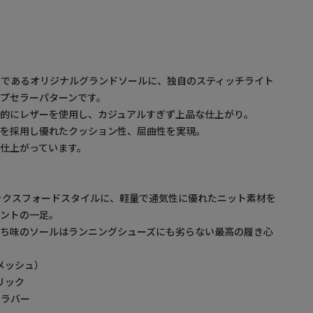
ンであるオリジナルグランドソールに、独自のスティッチライト
プセラーパターンです。
分的にレザーを使用し、カジュアルすぎず上品な仕上がり。
ジーを採用し優れたクッション性、屈曲性を実現。
仕上がっています。
ックスフォードスタイルに、軽量で通気性に優れたニット素材を
イントの一足。
持ち味のソールはランニングシューズにも劣らない最高の履き心
メッシュ）
リック
/ ラバー