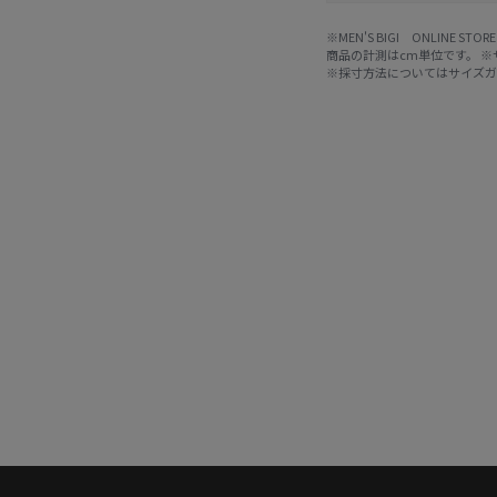
※MEN'S BIGI ONLIN
商品の計測はcm単位です。 
※採寸方法については
サイズ