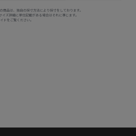
E STOREの商品は、独自の採寸方法により採寸をしております。
※サイズ詳細に単位記載がある場合はそれに準じます。
ガイド
をご覧ください。