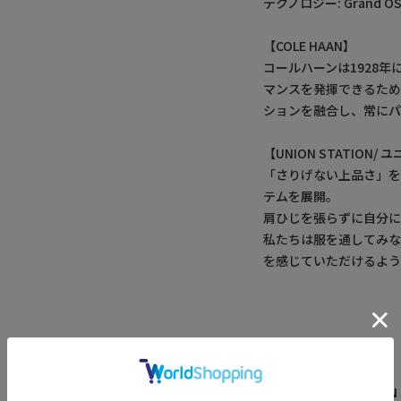
テクノロジー: Grand O
【COLE HAAN】
コールハーンは1928
マンスを発揮できるた
ションを融合し、常にパ
【UNION STATION
「さりげない上品さ」
テムを展開。
肩ひじを張らずに自分
私たちは服を通してみ
を感じていただけるよう
アイテム詳細
レーベル
UNION