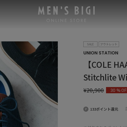
SALE
アウトレット
UNION STATION
【COLE H
Stitchlite 
¥
20,900
% OF
30
133ポイント還元