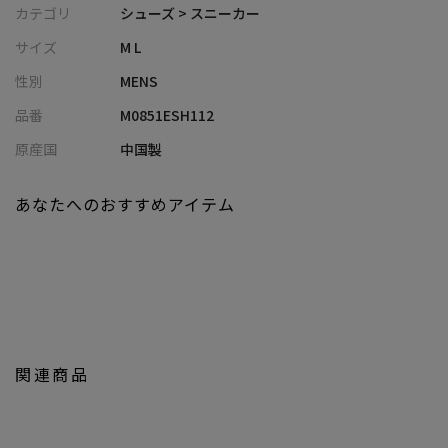
カテゴリ
シューズ > スニーカー
1970年代～1994年にかけて、ドイツ軍のトレーニングシューズと
サイズ
M L
して支給されていたスニーカーをモチーフにしたアイテム。
性別
MENS
フランスの人気ブランド、メゾン・マルジェラが展開し、定番の
人気アイテムとなっている「REPLICA」ロートップスニーカーで
品番
M0851ESH112
も有名なアイテムです。
原産国
中国製
ミニマルな外見は大人な印象を与えてくれ、スタイリッシュなコ
ーディネートにピッタリな一足です。
あなたへのおすすめアイテム
カジュアルスタイルからきれい目スタイルまで幅広く対応できる
デザインにも注目。
きれいめフォーマルな着こなしからアウトドアシーンまで幅広く
大活躍間違いナシです。
シンプルな色使いで大人ごなしなスタイリングにおすすめです。
色んなコーデに合わせやすいホワイト、ベージュ、ブラックの三
関連商品
色展開です。
■コーディネート