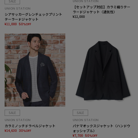
SALE
UNION STATION
【セットアップ対応】カラミ織りテー
UNION STATION
ラードジャケット〈通気性〉
シアサッカーグレンチェックプリント
¥22,000
テーラードジャケット
¥11,000
50%OFF
SALE
SALE
UNION STATION
UNION STATION
カラミノッチドラペルジャケット
パナマオックスジャケット〈ハンドウ
¥14,630
ォッシャブル〉
30%OFF
¥7,700
50%OFF