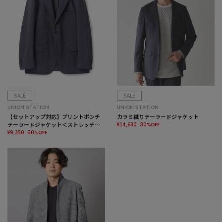
SALE
SALE
UNION STATION
UNION STATION
【セットアップ対応】プリントポンチ
カラミ織りテーラードジャケット
テーラードジャケット＜ストレッチ・
¥14,630
30%OFF
ハンドウォッシャブル・接触冷感＞
¥9,350
50%OFF