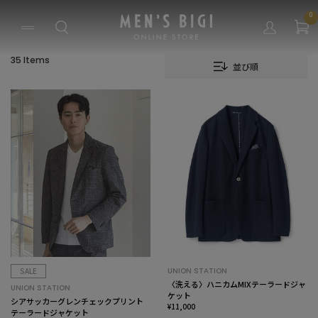
0
35 Items
並び順
SALE
UNION STATION
〈洗える〉ハニカムMIXテーラードジャ
UNION STATION
ケット
シアサッカーグレンチェックプリント
¥11,000
テーラードジャケット