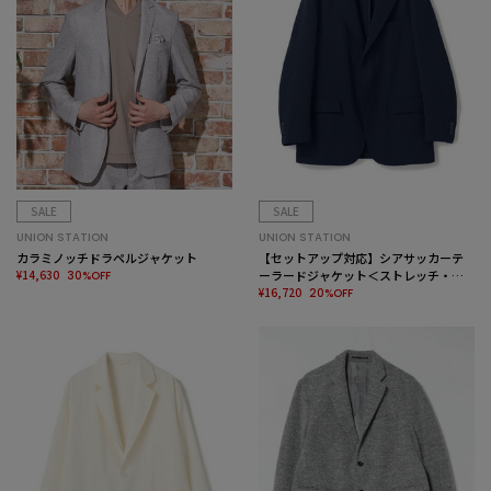
SALE
SALE
UNION STATION
UNION STATION
カラミノッチドラペルジャケット
【セットアップ対応】シアサッカーテ
¥14,630
ーラードジャケット＜ストレッチ・ハ
30%OFF
ンドウォッシャブル＞
¥16,720
20%OFF