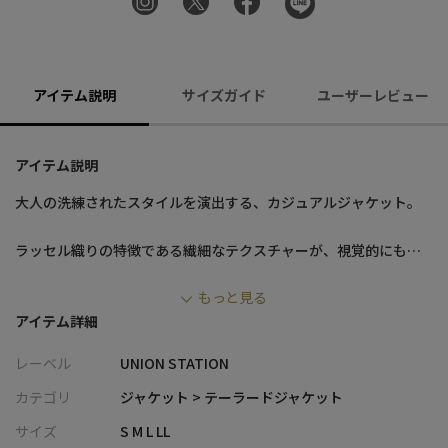
アイテム説明
サイズガイド
ユーザーレビュー
アイテム説明
大人の洗練されたスタイルを演出する、カジュアルジャケット。
ラッセル織りの特徴である繊細なテクスチャーが、視覚的にも魅
力的なアクセントを提供し、触れるとその柔らかさと着心地の良
もっと見る
さを実感できます。
アイテム詳細
さらに、この生地の風合いは非常に柔らかく、肌触りが良いた
め、長時間の着用でも心地良さが続きます。
レーベル
UNION STATION
日常使いはもちろん、特別な日の装いにも最適です。
カテゴリ
ジャケット > テーラードジャケット
デザインはシンプルながらも洗練されており、様々なカジュアル
サイズ
S M L LL
な装いに合わせることができます。