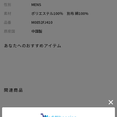
性別
MENS
特にデニムパンツとの相性が抜群で、いつもとは一味違うスタイ
リッシュなコーディネートを楽しむことができます。
素材
ポリエステル100％ 別布 綿100%
また、チノパンツやスラックスなど、様々なパンツスタイルにも
品番
M0852FJ410
合わせやすいので、着こなしの幅を広げます。
原産国
中国製
【UNION STATION/ ユニオンステーション】
「さりげない上品さ」をキーワードに大人に向けた、素材感と着
あなたへのおすすめアイテム
心地にこだわったアイテムを展開。
肩ひじを張らずに自分に合ったおしゃれを楽しめる、きれいめス
タイルを提案します。
私たちは服を通してみなさまの心が明るくなったりワクワクした
り、ささやかな高揚感を感じていただけるような”おしゃれ着”を
お届けします。
関連商品
※屋外での撮影画像は光の加減で、実際の商品より明るく見える
場合が御座います。
商品の色味は生地アップ・スタジオ撮影の画像をご参考下さい。
※画像の商品はサンプルとなりますので実際の商品と仕様、加