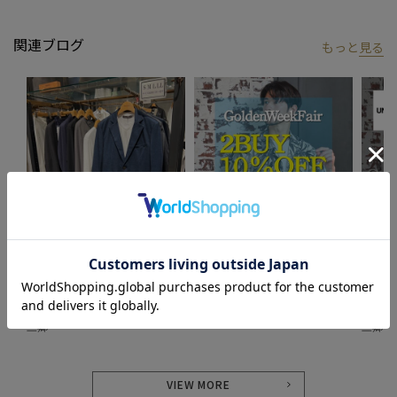
関連ブログ
もっと
見る
2024.09.30
2024.04.25
2024.0
テーラードジャケット
Golden Week Fair
絶対見
UNION STATION
UNION STATION
UNION
UNION STATION ららぽーと新
UNION STATION 新宿マルイMEN
UNIO
三郷
三郷
VIEW MORE