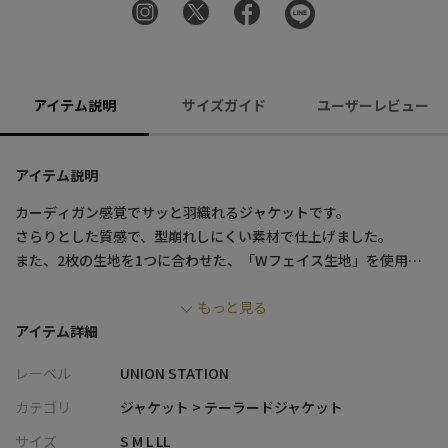
アイテム説明
サイズガイド
ユーザーレビュー
アイテム説明
カーディガン感覚でサッと羽織れるジャケットです。
さらりとした質感で、型崩れしにくい素材で仕上げました。
また、2枚の生地を1つに合わせた、「Wフェイス生地」を使用し
ているため、1枚の生地になった時に外側は両面とも表地になりま
もっと見る
す。
アイテム詳細
そのため肌に触れる部分も触り心地がよいのが特徴的です。
レーベル
UNION STATION
内ポケットと、胸元のフェイクチーフもポイント。
カテゴリ
ジャケット > テーラードジャケット
ふんわりとした素材感と、スッキリとしたジャケットのシルエッ
サイズ
S M L LL