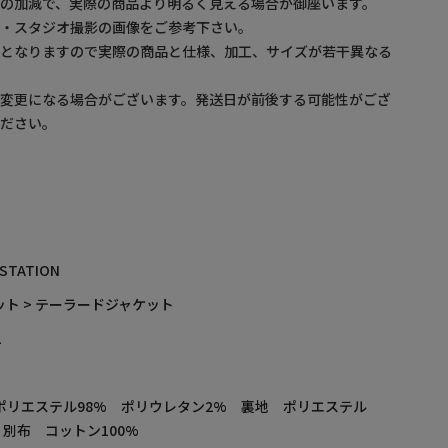
の加減で、実際の商品より明るく見える場合が御座います。
プ・スタジオ撮影の画像をご参考下さい。
ルとなりますので実際の商品と仕様、加工、サイズが若干異なる
が変更になる場合がございます。発送日が前後する可能性がござ
ください。
 STATION
ット > テーラードジャケット
L
ポリエステル98% ポリウレタン2% 裏地 ポリエステル
 別布 コットン100%