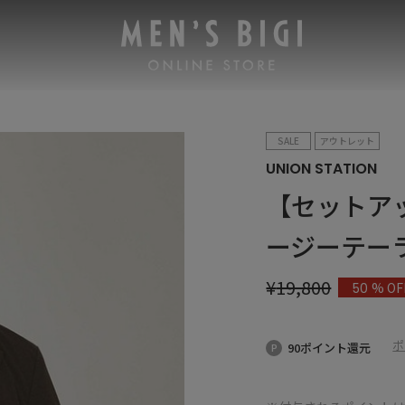
SALE
アウトレット
UNION STATION
【セットア
ージーテー
¥
19,800
% OF
50
ポ
90ポイント還元