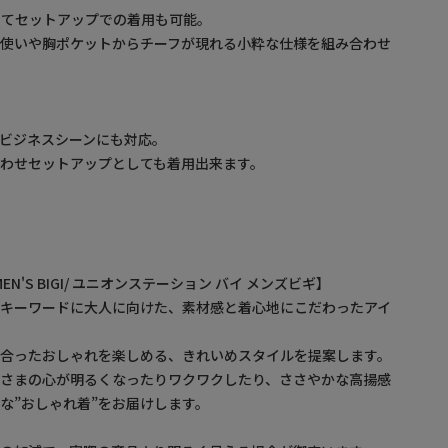
せてセットアップでの着用も可能。
布使いや胸ポケットからチーフが現れる小粋な仕様を組み合わせ
ビジネスシーンにも対応。
わせセットアップとしても着用出来ます。
3
by MEN'S BIGI/ ユニオンステーション バイ メンズビギ】
をキーワードに大人に向けた、素材感と着心地にこだわったアイ
に合ったおしゃれを楽しめる、きれいめスタイルを提案します。
なさまの心が明るくなったりワクワクしたり、ささやかな高揚感
な”おしゃれ着”をお届けします。