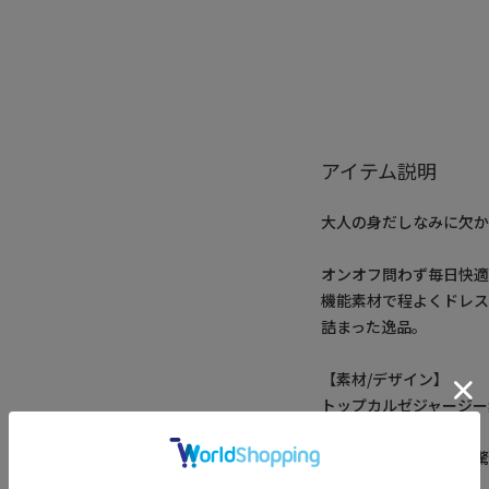
アイテム説明
大人の身だしなみに欠か
オンオフ問わず毎日快適
機能素材で程よくドレ
詰まった逸品。
【素材/デザイン】
トップカルゼジャージー
ット。
ストレッチ性に優れ、
がつきます。