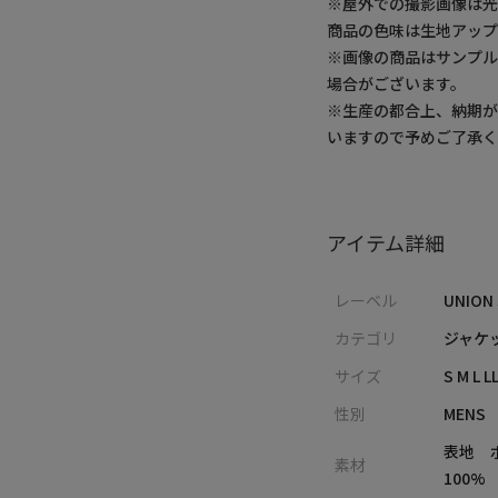
※屋外での撮影画像は光
商品の色味は生地アッ
※画像の商品はサンプ
場合がございます。
※生産の都合上、納期
いますので予めご了承
アイテム詳細
レーベル
UNION
カテゴリ
ジャケ
サイズ
S M L L
性別
MENS
表地 
素材
100%