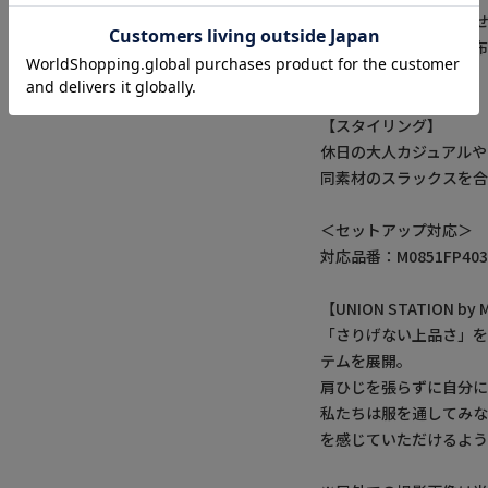
同素材のパンツと合わ
大人の色気ただよう別
たこだわりの一着です。
【スタイリング】
休日の大人カジュアルや
同素材のスラックスを合
＜セットアップ対応＞
対応品番：M0851FP40
【UNION STATION 
「さりげない上品さ」
テムを展開。
肩ひじを張らずに自分
私たちは服を通してみ
を感じていただけるよう