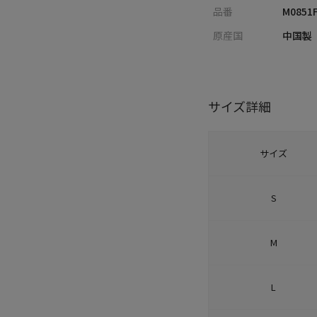
品番
M0851F
原産国
中国製
サイズ詳細
サイズ
S
M
L