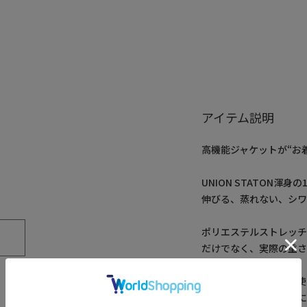
アイテム説明
高機能ジャケットが“お
UNION STATON渾
伸びる、蒸れない、シワ
ポリエステルストレッ
だけでなく、実際の重さ
最新テクノロジーを駆使
いる点。高機能の恩恵