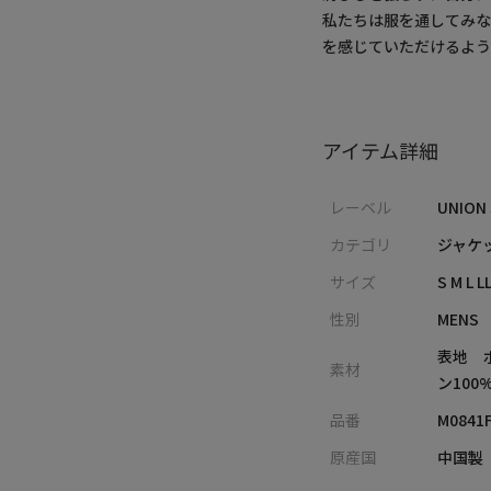
私たちは服を通してみ
を感じていただけるよう
アイテム詳細
レーベル
UNION
カテゴリ
ジャケ
サイズ
S M L L
性別
MENS
表地 
素材
ン100
品番
M0841F
原産国
中国製