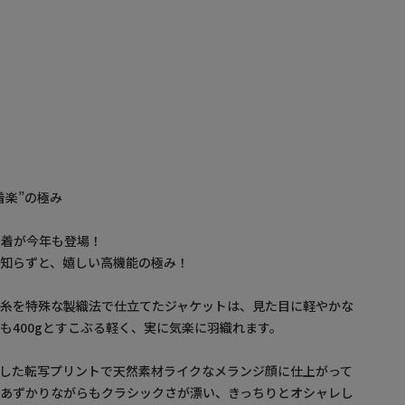
着楽”の極み
身の1着が今年も登場！
知らずと、嬉しい高機能の極み！
チ糸を特殊な製織法で仕立てたジャケットは、見た目に軽やかな
も400gとすこぶる軽く、実に気楽に羽織れます。
した転写プリントで天然素材ライクなメランジ顔に仕上がって
にあずかりながらもクラシックさが漂い、きっちりとオシャレし