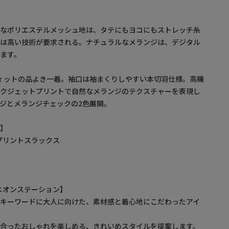
適なポリエステルメッシュ地は、タテにもヨコにもストレッチ糸
には高い技術が要求される。ナチュラルなメランジは、デジタル
ます。
ィットの品よき一着。袖口は袖まくりしやすい本切羽仕様。高機
ンクジェットプリントで自然なメランジのテクスチャーを表現し
ジとメランジチェックの2色展開。
品】
ンジプリントスラックス
/ ユニオンステーション】
をキーワードに大人に向けた、素材感と着心地にこだわったアイ
に合ったおしゃれを楽しめる、きれいめスタイルを提案します。