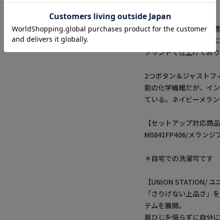
たい気分にピッタリ。
全方位的に伸びる超快
を用いているため製織
プリントで仕上げており
2つボタン＆ジャストフ
能の化学繊維だが、イ
ている。ネイビーメラン
【セットアップ対応商
M0841FP406/メラ
＊自宅での洗濯可です
【UNION STATION
「さりげない上品さ」
テムを展開。
肩ひじを張らずに自分