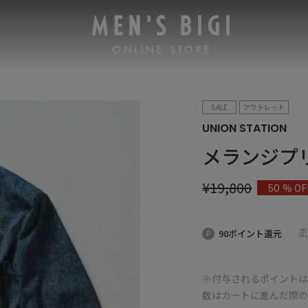
SALE
アウトレット
UNION STATION
メランジプ
¥
19,800
% OF
50
ポ
90ポイント還元
※付与されるポイントは
数はカートに進んだ際