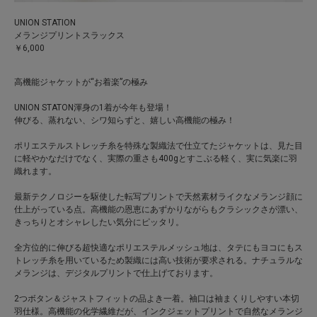
UNION STATION
メランジプリントスラックス
￥6,000
高機能ジャケットが“お着楽”の極み
UNION STATON渾身の1着が今年も登場！
伸びる、蒸れない、シワ知らずと、嬉しい高機能の極み！
ポリエステルストレッチ糸を特殊な製織法で仕立てたジャケットは、見た目
に軽やかなだけでなく、実際の重さも400gとすこぶる軽く、実に気楽に羽
織れます。
最新テクノロジーを駆使した転写プリントで天然素材ライクなメランジ顔に
仕上がっている点。高機能の恩恵にあずかりながらもクラシックさが漂い、
きっちりとオシャレしたい気分にピッタリ。
全方位的に伸びる超快適なポリエステルメッシュ地は、タテにもヨコにもス
トレッチ糸を用いているため製織には高い技術が要求される。ナチュラルな
メランジは、デジタルプリントで仕上げております。
2つボタン＆ジャストフィットの品よき一着。袖口は袖まくりしやすい本切
羽仕様。高機能の化学繊維だが、インクジェットプリントで自然なメランジ