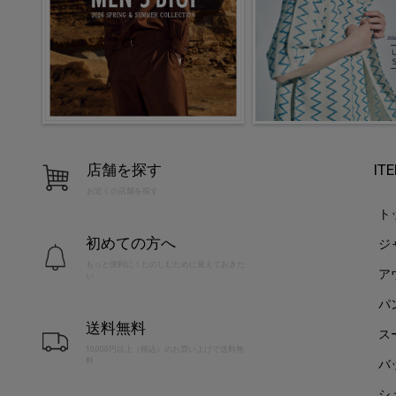
店舗を探す
IT
お近くの店舗を探す
ト
初めての方へ
ジ
もっと便利に！たのしむために覚えておきた
ア
い
パ
送料無料
ス
10,000円以上（税込）のお買い上げで送料無
料
バ
シ