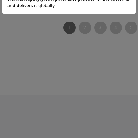
1/10 ページ全115件
1
2
3
4
5