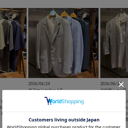
2026/06/24
2026/06/21
サマージャケット‼︎
七分袖シャツ‼︎
STATION ら
UNION STATION ら
U
新三郷
らぽーと新三郷
TATION
UNION STATION
U
荒磯