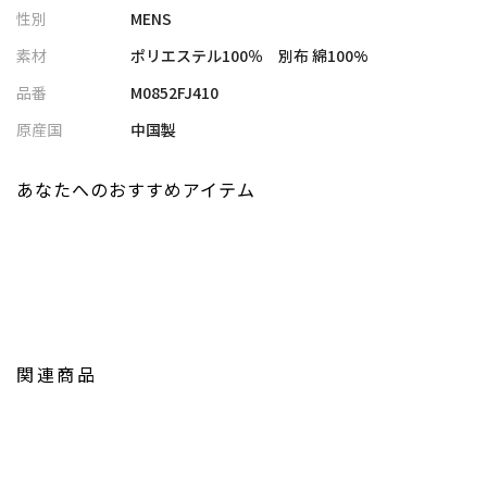
性別
MENS
特にデニムパンツとの相性が抜群で、いつもとは一味違うスタイ
リッシュなコーディネートを楽しむことができます。
素材
ポリエステル100％ 別布 綿100%
また、チノパンツやスラックスなど、様々なパンツスタイルにも
品番
M0852FJ410
合わせやすいので、着こなしの幅を広げます。
原産国
中国製
【UNION STATION/ ユニオンステーション】
「さりげない上品さ」をキーワードに大人に向けた、素材感と着
あなたへのおすすめアイテム
心地にこだわったアイテムを展開。
肩ひじを張らずに自分に合ったおしゃれを楽しめる、きれいめス
タイルを提案します。
私たちは服を通してみなさまの心が明るくなったりワクワクした
り、ささやかな高揚感を感じていただけるような”おしゃれ着”を
お届けします。
関連商品
※屋外での撮影画像は光の加減で、実際の商品より明るく見える
場合が御座います。
商品の色味は生地アップ・スタジオ撮影の画像をご参考下さい。
※画像の商品はサンプルとなりますので実際の商品と仕様、加