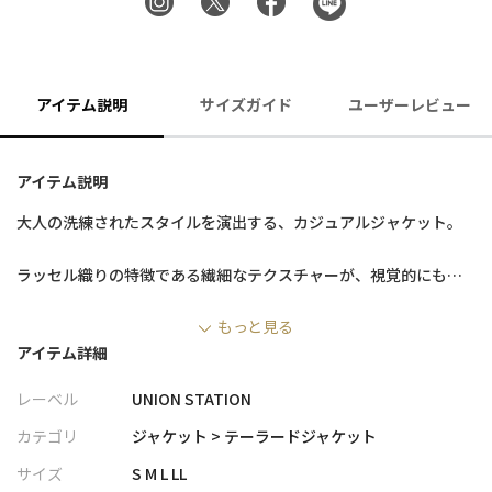
アイテム説明
サイズガイド
ユーザーレビュー
アイテム説明
大人の洗練されたスタイルを演出する、カジュアルジャケット。
ラッセル織りの特徴である繊細なテクスチャーが、視覚的にも魅
力的なアクセントを提供し、触れるとその柔らかさと着心地の良
もっと見る
さを実感できます。
アイテム詳細
さらに、この生地の風合いは非常に柔らかく、肌触りが良いた
め、長時間の着用でも心地良さが続きます。
レーベル
UNION STATION
日常使いはもちろん、特別な日の装いにも最適です。
カテゴリ
ジャケット > テーラードジャケット
デザインはシンプルながらも洗練されており、様々なカジュアル
サイズ
S M L LL
な装いに合わせることができます。