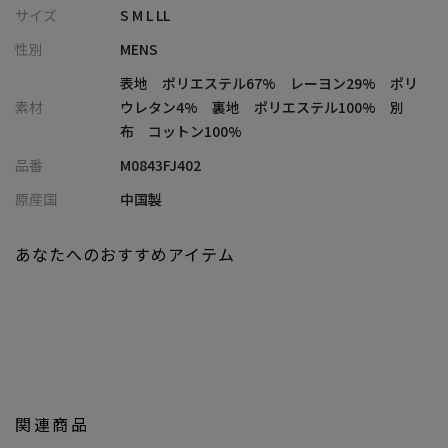
カットソーポンチ素材に特殊プリントを施し、生地に深みと質感
サイズ
S M L LL
を与えたテーラードジャケット。
性別
MENS
ストレッチ性に優れ、驚くほど快適な着心地と本切羽など本格的
なディテールで他と差がつきます。
表地 ポリエステル67% レーヨン29% ポリ
同素材のパンツと合わせてセットアップでの着用も可能。
素材
ウレタン4% 裏地 ポリエステル100% 別
大人の色気ただようペイズリー柄の別布使いや胸ポケットからチ
布 コットン100%
ーフが現れる小粋な仕様を組み合わせたこだわりの一着です。
品番
M0843FJ402
原産国
中国製
【スタイリング】
休日の大人カジュアルやビジネスシーンにも対応。
あなたへのおすすめアイテム
同素材のスラックスを合わせセットアップとしても着用出来ま
す。
＜セットアップ対応＞
対応品番：M0843FP 402
関連商品