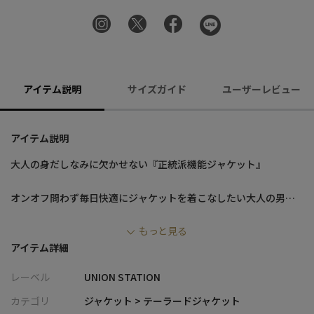
アイテム説明
サイズガイド
ユーザーレビュー
アイテム説明
大人の身だしなみに欠かせない『正統派機能ジャケット』
オンオフ問わず毎日快適にジャケットを着こなしたい大人の男性
へ。
もっと見る
機能素材で程よくドレスダウンしながらも、由緒正しきテーラー
アイテム詳細
ドのこだわりが細部に詰まった逸品。
レーベル
UNION STATION
【素材/デザイン】
カテゴリ
ジャケット > テーラードジャケット