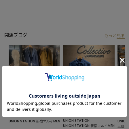
【UNION STATION/ ユニオンステーション】
「さりげない上品さ」をキーワードに大人に向けた、素材感と着
心地にこだわったアイテムを展開。
肩ひじを張らずに自分に合ったおしゃれを楽しめる、きれいめス
タイルを提案します。
関連ブログ
もっと
見る
私たちは服を通してみなさまの心が明るくなったりワクワクした
り、ささやかな高揚感を感じていただけるような”おしゃれ着”を
お届けします。
※画像はサンプルです。仕様が変更になることがありますのであ
らかじめご了承ください。
※商品の色味につきまして、お客様のお使いのPCのモニター環
境、設定により実際のカラーと画像の色味が違って見える場合が
あります。予めご了承の上、ご注文ください。
※屋外での撮影画像は光の加減で、実際の商品より明るく見える
2024.10.19
2024.0
2024.10.10
場合があります。商品の色味は生地アップ・スタジオ撮影の画像
ジャケット沢山あります！
テーラ
ホリゾンタルカラー テンセル デニ
をご参考ください。
ム シャツ
UNION STATION
UNION
UNION STATION
UNION STATION 新宿マルイMEN
UNIO
UNION STATION 新宿マルイMEN
三郷