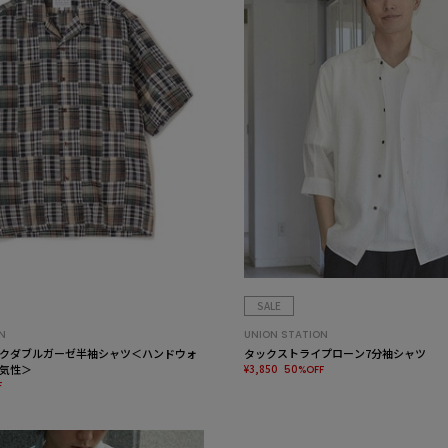
SALE
N
UNION STATION
クダブルガーゼ半袖シャツ＜ハンドウォ
タックストライプローン7分袖シャツ
気性＞
¥3,850
50%OFF
F