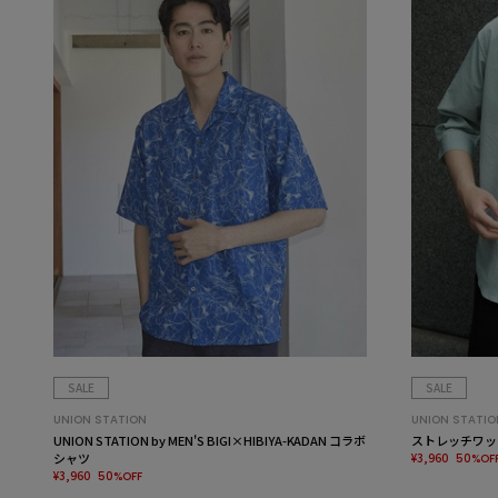
SALE
SALE
UNION STATION
UNION STATIO
UNION STATION by MEN'S BIGI×HIBIYA-KADAN コラボ
ストレッチワッ
シャツ
¥3,960
50%OF
¥3,960
50%OFF