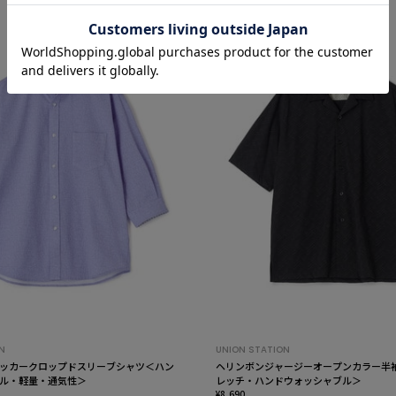
N
UNION STATION
ッカークロップドスリーブシャツ＜ハン
ヘリンボンジャージーオープンカラー半
ル・軽量・通気性＞
レッチ・ハンドウォッシャブル＞
¥8,690