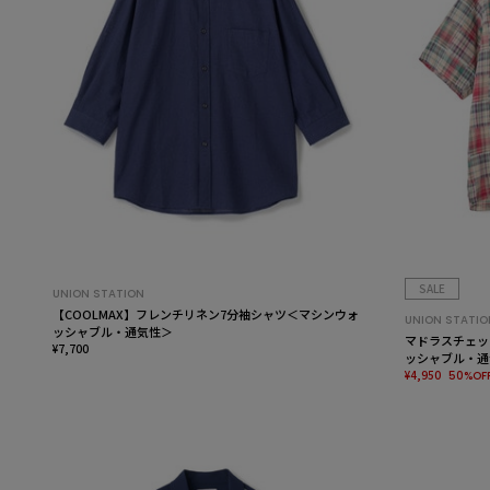
SALE
UNION STATION
【COOLMAX】フレンチリネン7分袖シャツ＜マシンウォ
UNION STATIO
ッシャブル・通気性＞
マドラスチェッ
¥7,700
ッシャブル・通
¥4,950
50%OF