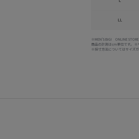
L
LL
※MEN'S BIGI ONLIN
商品の計測はcm単位です。 
※採寸方法については
サイズ