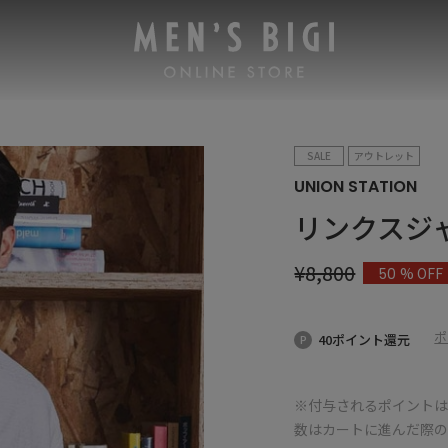
SALE
アウトレット
UNION STATION
リンクスジ
¥
8,800
% OFF
50
ポ
40ポイント還元
※付与されるポイントは
数はカートに進んだ際