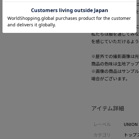
【UNION STATION
「さりげない上品さ」
テムを展開。
肩ひじを張らずに自分
私たちは服を通してみ
を感じていただけるよう
※屋外での撮影画像は光
商品の色味は生地アッ
※画像の商品はサンプ
場合がございます。
アイテム詳細
レーベル
UNION
カテゴリ
トップス