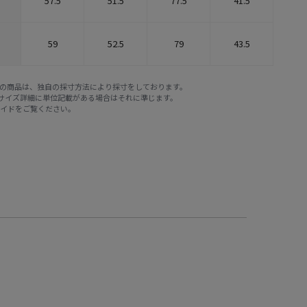
57.5
51.5
77.5
41.5
59
52.5
79
43.5
E STOREの商品は、独自の採寸方法により採寸をしております。
※サイズ詳細に単位記載がある場合はそれに準じます。
ガイド
をご覧ください。