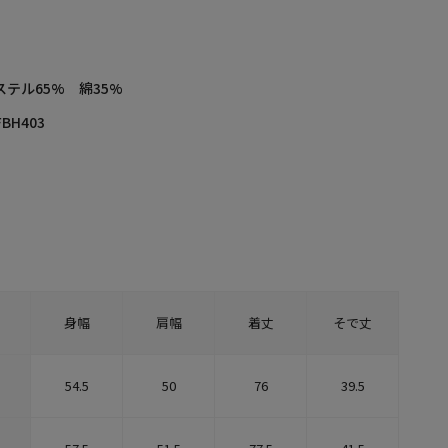
ステル65% 綿35%
FBH403
身幅
肩幅
着丈
そで丈
54.5
50
76
39.5