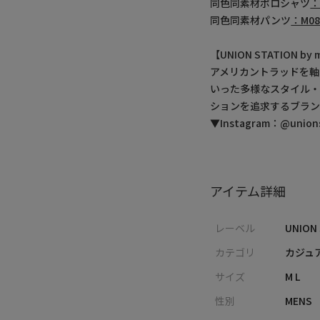
同色同素材ポロシャツ
：
同色同素材パンツ
：M08
【UNION STATION 
アメリカントラッドを軸
いった多様なスタイル
ションを追求するブラン
▼Instagram：@unionst
アイテム詳細
レーベル
UNION
カテゴリ
カジュ
サイズ
M L
性別
MENS