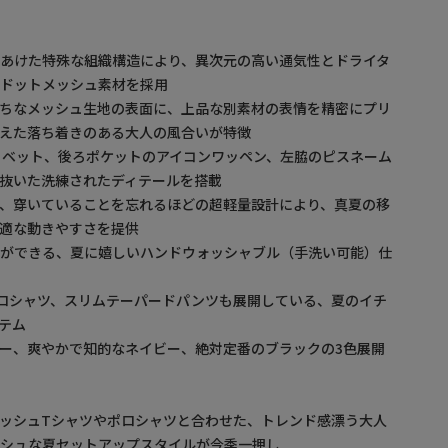
あけた特殊な組織構造により、異次元の高い通気性とドライタ
たドットメッシュ素材を採用
がちなメッシュ生地の表面に、上品な別素材の表情を精密にプリ
えた落ち着きのある大人の風合いが特徴
Lリベット、後ろポケットのアイコンワッペン、左脇のピスネーム
抜いた洗練されたディテールを搭載
、穿いていることを忘れるほどの超軽量設計により、真夏の移
適な動きやすさを提供
れができる、夏に嬉しいハンドウォッシャブル（手洗い可能）仕
ロシャツ、スリムテーパードパンツも展開している、夏のイチ
テム
ー、爽やかで知的なネイビー、絶対定番のブラックの3色展開
ッシュTシャツやポロシャツと合わせた、トレンド感漂う大人
ッシュな夏セットアップスタイルが今季一押し