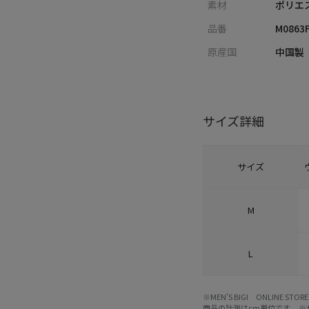
素材
ポリエ
品番
M0863
原産国
中国製
サイズ詳細
サイズ
M
L
※MEN'S BIGI ONLIN
商品の計測はcm単位です。 