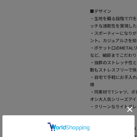
■デザイン
・生地を織る段階で穴を
ッチな速乾性を実現し
・スポーティーになり
ント。カジュアルさを抑
・ポケット口のMETA
など、細部までこだわり
・抜群のストレッチ性と
動もストレスフリーで快
・自宅で手軽にお手入
様
・同素材でTシャツ、ポ
オシ大人気シリーズアイ
・クリーンなライトグレ
■コーディネート提案
・同シリーズのドットメ
の高機能かつスタイリ