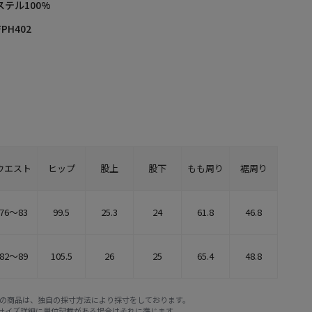
ステル100%
FPH402
ウエスト
ヒップ
股上
股下
もも周り
裾周り
76～83
99.5
25.3
24
61.8
46.8
82～89
105.5
26
25
65.4
48.8
E STOREの商品は、独自の採寸方法により採寸をしております。
※サイズ詳細に単位記載がある場合はそれに準じます。