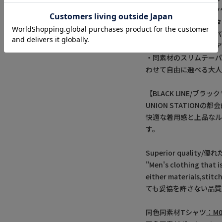
・シンプルな白Tシャツ
のメンズカジュアルスタ
・サコッシュやバックパ
ャンプなどのアウトドア
・同素材のスリムテーパ
わせて自由に選べる大人
【BLACK LINE/ブラ
UNION STATION
快適な着用感と上品な
す。
Superior quality/優
"Men's clothing that i
either materials,s
ても妥協を許さない品質
同色同素材Tシャツ
：M0