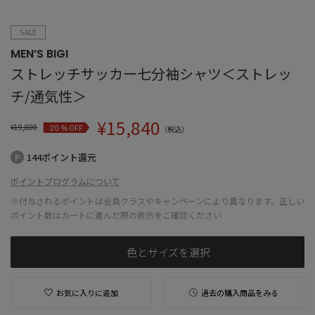
SALE
MEN’S BIGI
ストレッチサッカー七分袖シャツ＜ストレッ
チ/通気性＞
¥
15,840
¥
19,800
% OFF
20
（税込）
144ポイント還元
ポイントプログラムについて
※付与されるポイントは会員クラスやキャンペーンにより異なります。正しい
ポイント数はカートに進んだ際の表示をご確認ください
色とサイズを選択
お気に入りに追加
過去の購入商品をみる