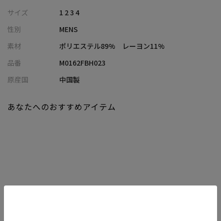
メンズビギが提案する、軽やかで快適な着心地を追求した一着で
サイズ
1 2 3 4
す。ポリエステルのサッカー素材を採用し、表面に施した小さな
性別
MENS
穴が高い通気性を生み出すため、蒸し暑い季節でも非常に涼しく
過ごせます。サッカー生地特有 of 凹凸がさらりとした手触りを実
素材
ポリエステル89% レーヨン11%
現し、肌離れも抜群です。さらにストレッチ性も備わっているた
品番
M0162FBH023
め、動きやすくしなやかな質感を楽しめるのがこの素材の大きな
魅力となっています。
原産国
中国製
【シルエット】
あなたへのおすすめアイテム
コンパクトですっきりとしたスマートなシルエットが、洗練され
た都会的な印象を与えます。
体に程よくフィットする設計で、着る人の立ち姿をより美しくス
マートに演出します。
【ディテール】
襟元はワイヤー入りのスタンドカラーで、好みの形状に整えられ
関連商品
顔周りをすっきり見せます。
七分袖のため腕まくり不要で涼しく、半袖よりきちんとした印象
で着用シーンを選びません。