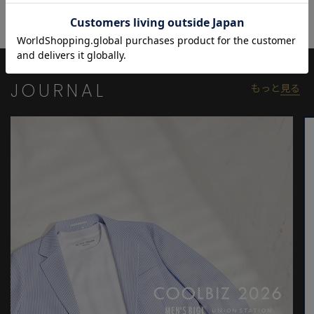
袖口裏のペイズリー柄や、タックアウトが決まる脇スリット入り
の裾など、カジュアルながらも細部までこだわり抜いたデザイン
です。
モデル:身長:185cm バスト:90cm ウエスト:77cm ヒップ:92cm 着
JOURNAL
もっと
見る
用サイズ:03(L)
※照明・光の加減、PCやスマートフォンなどの環境により、製品
と画像のカラーの見え方が異なる場合がございます。
※画像はサンプルのため、色味やサイズ等の仕様が変更になる場
合がございます。
※サイズは弊社規定の採寸によって記載しておりますが、若干の
個体差が生じる場合がございます。