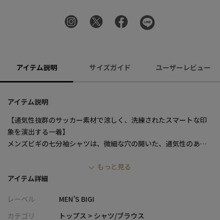
アイテム説明
サイズガイド
ユーザーレビュー
アイテム説明
【通気性抜群のサッカー素材で涼しく、洗練されたスマートな印
象を演出する一着】
メンズビギの七分袖シャツは、微細な穴の開いた、通気性のある
サッカー素材により蒸し暑い日も快適。
もっと見る
ワイヤー入りのスタンドカラーが襟元を美しく整えます。
アイテム詳細
アウターライクな裾のラインで、タックアウトしても羽織として
も重宝します。
レーベル
MEN’S BIGI
【デザイン/素材】
カテゴリ
トップス > シャツ/ブラウス