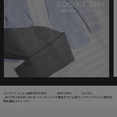
着る人の快適性にフォーカスして、さまざまな機能を有したテイ
ラードコレクション。
ビジネスからカジュアルまで幅広いシーンで活用できるアイテム
を展開。
高機能素材を採用したセットアップやジャケットを中心に、心地
よさとスマートさを兼ね備えた多彩な着こなしを提案していま
す。
同色同素材ジャケット
：M0162FJ007
モデル:身長:185cm バスト:90cm ウエスト:77cm ヒップ:92cm 着
用サイズ:03(L)
※こちらの商品は、
M0163FJ017
と同一商品です。
※照明・光の加減、PCやスマートフォンなどの環境により、製品
メンズファッション通販 MEN'S BIGI
MEN’S BIGI
ビジネス
と画像のカラーの見え方が異なる場合がございます。
【ACTIVE TAILOR】Dot Air ヘリンボーン×千鳥格子/デニム柄 セットアップパンツ＜通気性/
※画像はサンプルのため、色味やサイズ等の仕様が変更になる場
吸水速乾/ストレッチ＞
合がございます。
※サイズは弊社規定の採寸によって記載しておりますが、若干の