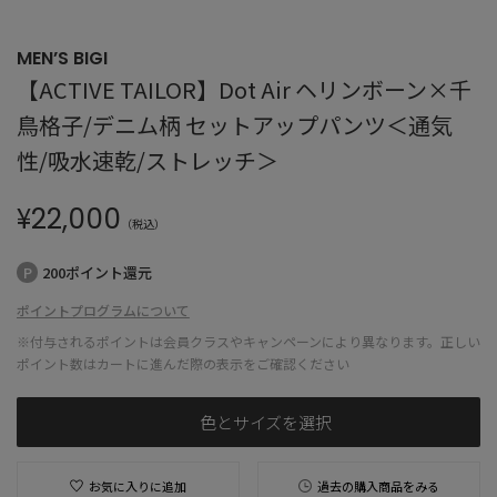
MEN’S BIGI
【ACTIVE TAILOR】Dot Air ヘリンボーン×千
鳥格子/デニム柄 セットアップパンツ＜通気
性/吸水速乾/ストレッチ＞
¥
22,000
（税込）
200ポイント還元
ポイントプログラムについて
※付与されるポイントは会員クラスやキャンペーンにより異なります。正しい
ポイント数はカートに進んだ際の表示をご確認ください
色とサイズを選択
お気に入りに追加
過去の購入商品をみる