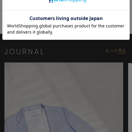
すさと端正さを両立した、都会の大人にふさわしいラインです。
【ディテール】
ウエスト部分には「ウエストマジック」を搭載し、両サイドにゴ
ムを内蔵。体型や動きに合わせて自然にフィットし、窮屈さを感
じさせない快適な履き心地を提供します。
ベルトなしでもしっかりとホールドされ、ウエスト周りのごわつ
JOURNAL
もっと
見る
きを軽減。トップスをインしてもきれいに見えるよう仕上げ、シ
ンプルながらも機能性と美しいシルエットを両立させています。
「Dot Air」はシワにもなりにくく、洗濯後も乾きやすいイージー
ケアでメンテナンスも簡単。通気性を活かす軽さで持ち運びやす
く、出張や移動の多いシーンにも最適です。
こちらは、同色同素材のセットアップジャケットとの組み合わせ
で、より洗練された統一感のあるスタイルが完成します。
MEN’S BIGIが提案する、旅するように、都市を軽やかに駆け抜け
るための、春夏セットアップです。
【ACTIVE TAILOR/アクティブテイラー】