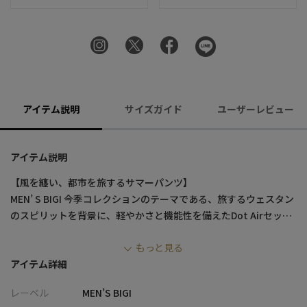
アイテム説明
サイズガイド
ユーザーレビュー
アイテム説明
【風を纏い、都市を旅するサマーパンツ】
MEN’ S BIGI 今季コレクションのテーマである、旅するウェスタン
のスピリットを背景に、軽やかさと機能性を備えたDot Airセット
アップ。
もっと見る
広大な大地を渡る自由とタフさを、都会的に再解釈した一着。通
アイテム詳細
気性・ストレッチ性・吸水速乾性を備え、春夏の都市生活を快適
に支えます。
レーベル
MEN’S BIGI