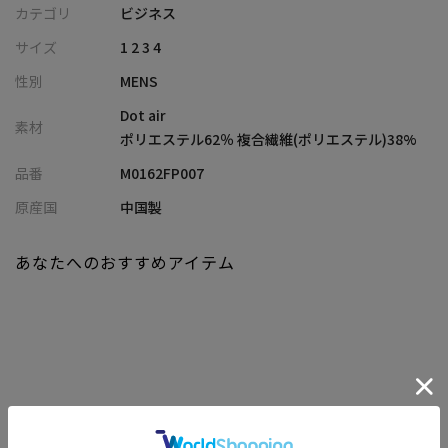
【デザイン/素材】
カテゴリ
ビジネス
東レが開発した高機能素材「Dot Air（ドットエアー）」を使用。
サイズ
1 2 3 4
トリコットのメッシュ構造による高い通気性、吸水速乾性を兼ね
性別
MENS
揃え、衣服内に熱や湿気がこもりにくく、汗ばむ季節でも快適さ
をキープします。
Dot air
素材
また、ストレッチ性に優れ、アクティブな移動や長時間の着用に
ポリエステル62％ 複合繊維(ポリエステル)38%
も対応。軽量で肌離れも良く、盛夏まで心地よく着用できる素材
品番
M0162FP007
です。
生地表面にはヘリンボーン×千鳥格子／デニム柄をプリントで表
原産国
中国製
現。クラシックな柄使いによってスポーティに寄りすぎず、ブリ
ティッシュテーラードの品格を感じさせる佇まいに仕上げまし
あなたへのおすすめアイテム
た。
機能素材でありながら、洗練された大人の表情を演出します。
【シルエット】
細身でスタイリッシュなシルエットをベースに、今季キーワード
である「軽やかさ」「リラックス感」を意識して設計。
構築的なテーラードを現代的に再解釈し、柔らかさを持たせるこ
関連商品
とで日常に自然と溶け込むバランスへと昇華しています。動きや