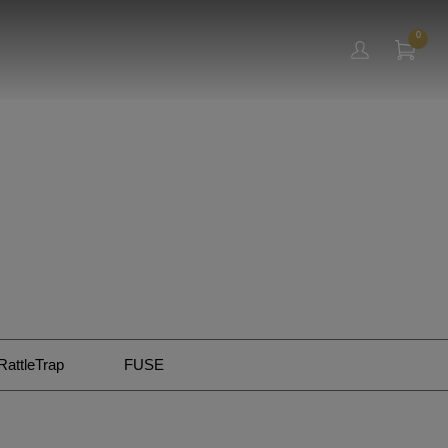
0
RattleTrap
FUSE