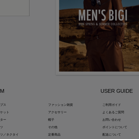
EM
USER GUIDE
ップス
ファッション雑貨
ご利用ガイド
ャケット
アクセサリー
よくあるご質問
ウター
帽子
お問い合わせ
ンツ
その他
ポイントについて
ーツ／ネクタイ
定番商品
配送について