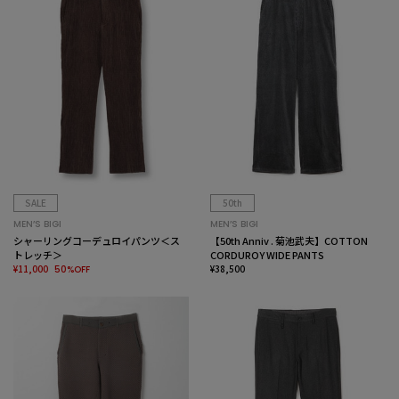
SALE
50th
MEN’S BIGI
MEN’S BIGI
シャーリングコーデュロイパンツ＜ス
【50th Anniv . 菊池武夫】COTTON
トレッチ＞
CORDUROY WIDE PANTS
¥11,000
¥38,500
50%OFF