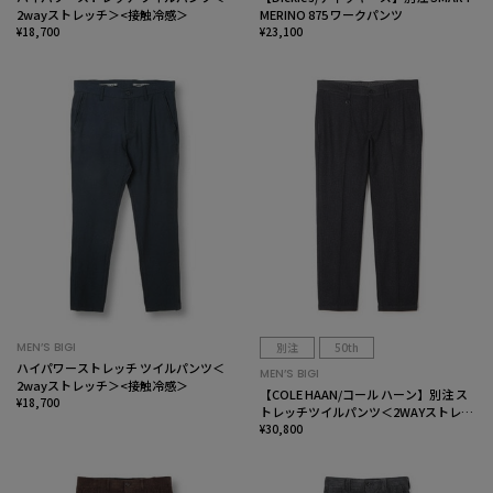
2wayストレッチ＞<接触冷感＞
MERINO 875 ワークパンツ
¥18,700
¥23,100
MEN’S BIGI
別注
50th
ハイパワーストレッチ ツイルパンツ＜
MEN’S BIGI
2wayストレッチ＞<接触冷感＞
【COLE HAAN/コール ハーン】別注 ス
¥18,700
トレッチツイルパンツ＜2WAYストレッ
チ＞
¥30,800