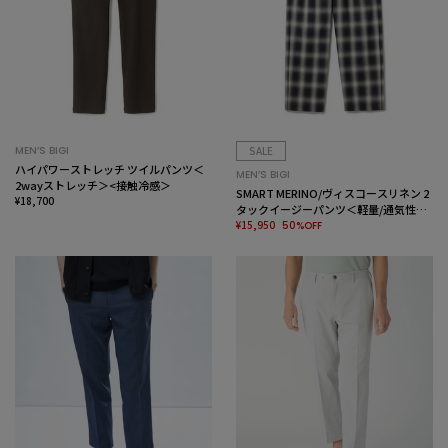
MEN’S BIGI
SALE
ハイパワーストレッチ ツイルパンツ＜
MEN’S BIGI
2wayストレッチ＞<接触冷感＞
SMART MERINO/ヴィスコースリネン 2
¥18,700
タックイージーパンツ＜軽量/通気性＞
＜ストレッチ＞
¥15,950
50%OFF