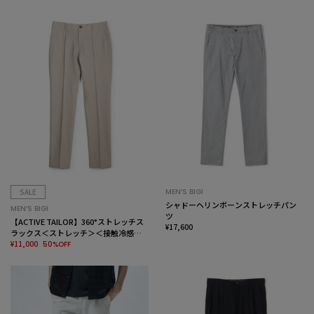
SALE
MEN’S BIGI
シャドーヘリンボーンストレッチパン
MEN’S BIGI
ツ
【ACTIVE TAILOR】360°ストレッチス
¥17,600
ラックス＜ストレッチ＞＜接触冷感＞
＜速乾＞
¥11,000
50%OFF