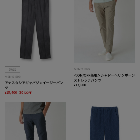
SALE
MEN’S BIGI
＜ON/OFF兼用＞シャドーヘリンボーン
MEN’S BIGI
ストレッチパンツ
アナスタシアギャバジンイージーパン
¥17,600
ツ
¥15,400
30%OFF