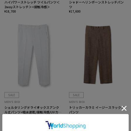
ハイパワーストレッチ ツイルパンツ＜
シャドーヘリンボーンストレッチパン
2wayストレッチ＞<接触冷感＞
ツ
¥18,700
¥17,600
SALE
SALE
MEN’S BIGI
MEN’S BIGI
シェルタリングドライオックスアンク
トリッカーカラミ イージースラックス
ル丈パンツ<吸水速乾/接触冷感/UVカッ
パンツ
ト>
¥9,350
¥15,840
50%OFF
20%OFF