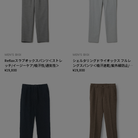
MEN’S BIGI
MEN’S BIGI
Reflaxスラブオックスパンツ＜ストレ
シェルタリングドライオックス フルレ
ッチ/イージーケア/吸汗性/通気性＞
ングスパンツ＜吸汗速乾/紫外線防止/接
¥19,800
触冷感/ストレッチ＞
¥19,800