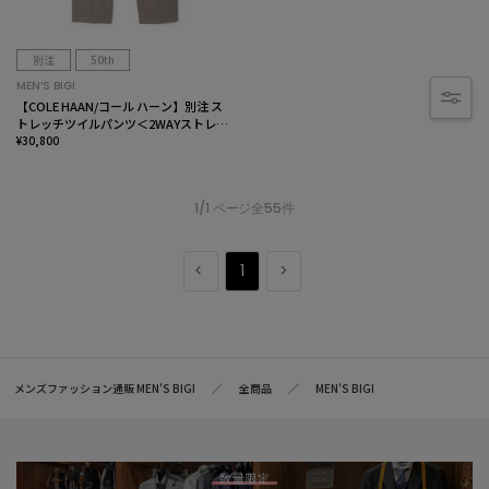
別注
50th
MEN’S BIGI
【COLE HAAN/コール ハーン】別注 ス
トレッチツイルパンツ＜2WAYストレッ
チ＞
¥30,800
1/1 ページ全55件
1
メンズファッション通販 MEN'S BIGI
全商品
MEN'S BIGI