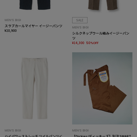
MEN’S BIGI
SALE
スラブカールマイヤー イージーパンツ
MEN’S BIGI
¥20,900
シルクネップウール絡みイージーパン
ツ
¥14,300
50%OFF
MEN’S BIGI
MEN’S BIGI
ハイパワーストレッチ ツイルパンツ＜
【Dickies/ディッキーズ】別注 SMART