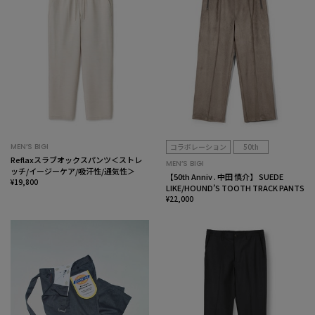
MEN’S BIGI
コラボレーション
50th
Reflaxスラブオックスパンツ＜ストレ
MEN’S BIGI
ッチ/イージーケア/吸汗性/通気性＞
【50th Anniv . 中田 慎介】 SUEDE
¥19,800
LIKE/HOUND’S TOOTH TRACK PANTS
¥22,000