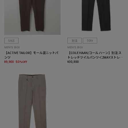
SALE
別注
50th
MEN’S BIGI
MEN’S BIGI
【ACTIVE TAILOR】モール混ニットパ
【COLE HAAN/コール ハーン】別注 ス
ンツ
トレッチツイルパンツ＜2WAYストレッ
¥9,900
チ＞
¥30,800
50%OFF