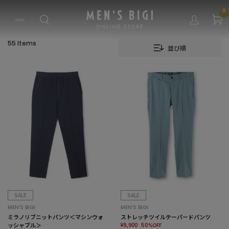
0
55 Items
並び順
SALE
SALE
MEN’S BIGI
MEN’S BIGI
ミラノリブニットパンツ＜マシンウォ
ストレッチツイルテーパードパンツ
ッシャブル＞
¥9,900
50%OFF