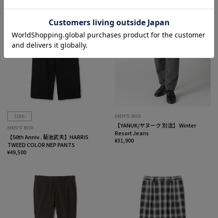
50th
MEN’S BIGI
【YANUK/ヤヌーク 別注】 Winter
MEN’S BIGI
Resort Jeans
【50th Anniv . 菊池武夫】HARRIS
¥31,900
TWEED COLOR NEP PANTS
¥49,500