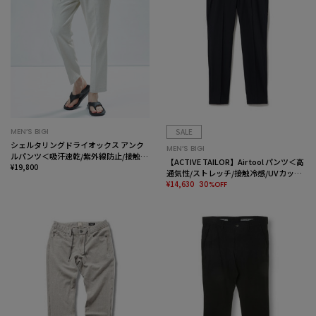
MEN’S BIGI
SALE
シェルタリングドライオックス アンク
MEN’S BIGI
ルパンツ＜吸汗速乾/紫外線防止/接触冷
【ACTIVE TAILOR】Air tool パンツ＜高
感/ストレッチ＞
¥19,800
通気性/ストレッチ/接触冷感/UVカット/
防シワ＞
¥14,630
30%OFF