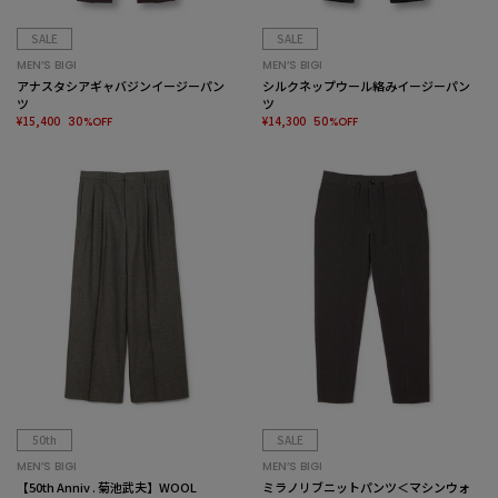
SALE
SALE
MEN’S BIGI
MEN’S BIGI
アナスタシアギャバジンイージーパン
シルクネップウール絡みイージーパン
ツ
ツ
¥15,400
¥14,300
30%OFF
50%OFF
50th
SALE
MEN’S BIGI
MEN’S BIGI
【50th Anniv . 菊池武夫】WOOL
ミラノリブニットパンツ＜マシンウォ