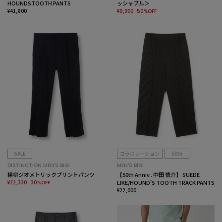
HOUNDSTOOTH PANTS
ッシャブル＞
¥41,800
¥9,900
50%OFF
SALE
コラボレーション
50th
DISTINCTION MEN'S BIGI
MEN’S BIGI
楊柳ジオメトリックプリントパンツ
【50th Anniv . 中田 慎介】 SUEDE
¥22,330
LIKE/HOUND’S TOOTH TRACK PANTS
30%OFF
¥22,000