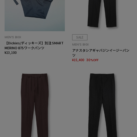
MEN’S BIGI
SALE
【Dickies/ディッキーズ】別注 SMART
MEN’S BIGI
MERINO 875 ワークパンツ
アナスタシアギャバジンイージーパン
¥23,100
ツ
¥15,400
30%OFF