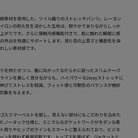
混紡素材を使用した、ツイル織りのストレッチパンツ。レーヨン
ナイロンの耐久性を活かした生地は、軽やかでありながらしっか
上がりです。さらに接触冷感機能付きで、肌に触れた瞬間に感
夏の外出を快適にサポートします。見た目の上質さと機能性を両
わしい素材感です。
りを持たせつつ、裾に向かってなだらかに絞ったスリムテーパ
ラインを美しく見せながらも、ハイパワーな2wayストレッチに
に伸びてストレスを軽減。フィット感と可動性のバランスが絶妙
印象を与えます。
ロゴ入りマーベルトを配し、見えない部分にもこだわりを込めた
たノータック仕様と、ミニマルなポケットワークがモダンな表
ト周りやヒップのラインもスマートに整えられており、ビジネ
ーンを問わず着用可能です。トップスを選ばず、ジャケットと