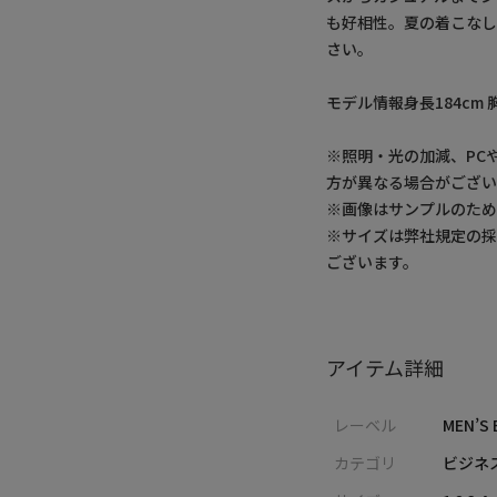
も好相性。夏の着こなし
さい。
モデル情報身長184cm 胸
※照明・光の加減、PC
方が異なる場合がござい
※画像はサンプルのた
※サイズは弊社規定の
ございます。
アイテム詳細
レーベル
MEN’S 
カテゴリ
ビジネ