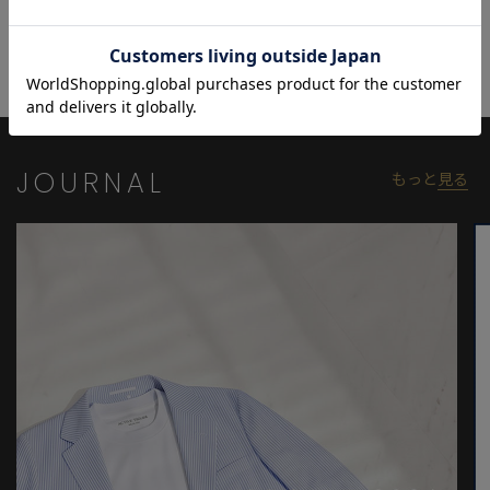
選ばず、ジャケットとも好相性。夏の着こなしを格上げする一本
として、ぜひワードローブに加えてみてください。
モデル情報身長184cm 胸囲95cm ウエスト78cm ヒップ94cm 着用
サイズ：03（L）
※照明・光の加減、PCやスマートフォンなどの環境により、製品
JOURNAL
もっと
見る
と画像のカラーの見え方が異なる場合がございます。
※画像はサンプルのため、色味やサイズ等の仕様が変更になる場
合がございます。
※サイズは弊社規定の採寸によって記載しておりますが、若干の
個体差が生じる場合がございます。