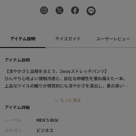
アイテム説明
サイズガイド
ユーザーレビュー
アイテム説明
【涼やかさと品格をまとう、2wayストレッチパンツ】
ひんやり心地よい接触冷感と、自在な伸縮性を兼ね備えた一本。
上品なツイルの織りが視覚的にも涼やかさを演出し、夏の装いに
快適さと洗練さを添えます。スタイリッシュな細身シルエットで、
もっと見る
動きやすさと美しさを両立した夏の万能パンツです。
アイテム詳細
【デザイン/素材】
レーベル
MEN’S BIGI
レーヨンとナイロンの混紡素材を使用した、ツイル織りのストレ
ッチパンツ。レーヨン特有のなめらかさと、ナイロンの耐久性を
カテゴリ
ビジネス