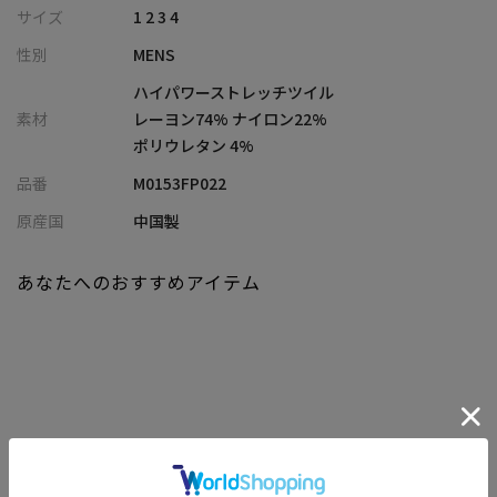
活かした生地は、軽やかでありながらしっかりとした安心感のあ
サイズ
1 2 3 4
る仕上がりです。さらに接触冷感機能付きで、肌に触れた瞬間に感
性別
MENS
じるひんやり感が、真夏の外出を快適にサポートします。見た目
の上質さと機能性を両立した、大人の夏にふさわしい素材感で
ハイパワーストレッチツイル
す。
素材
レーヨン74% ナイロン22%
ポリウレタン 4%
【シルエット】
品番
M0153FP022
ほどよく腰まわりにゆとりを持たせつつ、裾に向かってなだらか
に絞ったスリムテーパードシルエット。身体のラインを美しく見
原産国
中国製
せながらも、ハイパワーな2wayストレッチにより、縦横にしなや
かに伸びてストレスを軽減。フィット感と可動性のバランスが絶
あなたへのおすすめアイテム
妙で、スマートかつ快適な印象を与えます。
【ディテール】
腰裏にはメンズビギのロゴ入りマーベルトを配し、見えない部分
にもこだわりを込めた仕立てに。すっきりとしたノータック仕様
と、ミニマルなポケットワークがモダンな表情を演出します。ウエ
スト周りやヒップのラインもスマートに整えられており、ビジネ
関連商品
スからカジュアルまでシーンを問わず着用可能です。トップスを