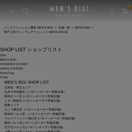
0
メンズファッション通販 MEN'S BIGI
店舗一覧
MEN'S BIGI
神戸三田プレミアムアウトレット MEN'S BIGI店
SHOP LIST
ショップリスト
50th
MEN'S BIGI
CROWDED CLOSET
UNION STATION
RattleTrap
FUSE
MEN’S BIGI SHOP LIST
北海道・東北エリア
丸井今井札幌店（パターンオーダー実施店舗）
秋田オーパ店 (パターンオーダー実施店舗)
イオン釧路店 (パターンオーダー実施店舗)
関東エリア
そごう横浜店（パターンオーダー実施店舗）
錦糸町パルコ店 （パターンオーダー実施店舗）
マルイファミリー溝口店 (パターンオーダー実施店舗)
調布パルコ店(パターンオーダー実施店舗)
北千住マルイ店 (パターンオーダー実施店舗)
上野マルイ店 (パターンオーダー実施店舗)