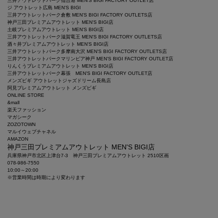
三井アウトレットパーク仙台港 MEN'S BIGI FACTORY OUTLET店
ジ アウトレット広島 MEN'S BIGI
三井アウトレットパーク倉敷 MEN'S BIGI FACTORY OUTLETS店
神戸三田プレミアムアウトレット MEN'S BIGI店
土岐プレミアムアウトレット MEN'S BIGI店
三井アウトレットパーク滋賀竜王 MEN'S BIGI FACTORY OUTLETS店
酒々井プレミアムアウトレット MEN'S BIGI店
三井アウトレットパーク多摩南大沢 MEN'S BIGI FACTORY OUTLETS店
三井アウトレットパークマリンピア神戸 MEN'S BIGI FACTORY OUTLET店
りんくうプレミアムアウトレット MEN'S BIGI店
三井アウトレットパーク幕張 MEN'S BIGI FACTORY OUTLET店
メンズビギ アウトレットジャズドリーム長島店
阿見プレミアムアウトレット メンズビギ
ONLINE STORE
&mall
楽天ファッション
マガシーク
ZOZOTOWN
マルイウェブチャネル
AMAZON
神戸三田プレミアムアウトレット MEN'S BIGI店
兵庫県神戸市北区上津台7-3 神戸三田プレミアムアウトレット 2510区画
078-986-7550
10:00～20:00
※営業時間は時期により変わります