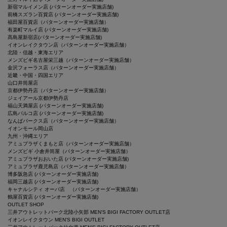
新宿マルイメン店 (パターンオーダー実施店舗)
前橋スズラン百貨店 (パターンオーダー実施店舗)
福田屋百貨店（パターンオーダー実施店舗）
有楽町マルイ店 (パターンオーダー実施店舗)
髙島屋新宿店(パターンオーダー実施店舗)
イオンレイクタウン店（パターンオーダー実施店舗）
北陸・信越・東海エリア
メンズビギ名古屋栄三越（パターンオーダー実施店舗）
金沢フォーラス店（パターンオーダー実施店舗）
近畿・中国・四国エリア
山口井筒屋店
京都伊勢丹店（パターンオーダー実施店舗）
ジェイアール京都伊勢丹店
福山天満屋店 (パターンオーダー実施店舗)
広島パルコ店 (パターンオーダー実施店舗)
なんばパークス店（パターンオーダー実施店舗）
イオンモール岡山店
九州・沖縄エリア
アミュプラザくまもと店（パターンオーダー実施店舗）
メンズビギ 小倉井筒屋（パターンオーダー実施店舗）
アミュプラザおおいた店 (パターンオーダー実施店舗)
アミュプラザ鹿児島店（パターンオーダー実施店舗）
博多阪急店 (パターンオーダー実施店舗)
福岡三越店 (パターンオーダー実施店舗)
キャナルシティ オーパ店 （パターンオーダー実施店舗）
鶴屋百貨店 (パターンオーダー実施店舗)
OUTLET SHOP
三井アウトレットパーク北陸小矢部 MEN'S BIGI FACTORY OUTLET店
イオンレイクタウン MEN'S BIGI OUTLET