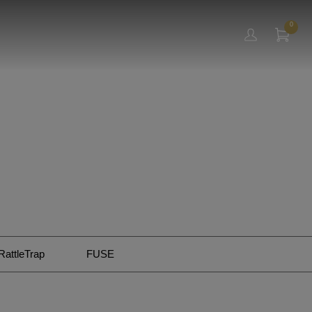
0
RattleTrap
FUSE