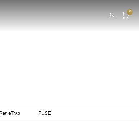
0
RattleTrap
FUSE