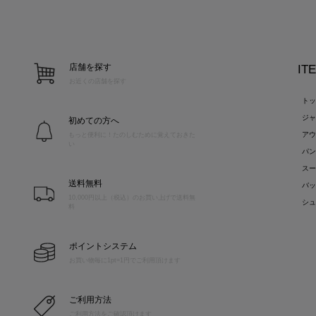
店舗を探す
IT
お近くの店舗を探す
ト
ジ
初めての方へ
ア
もっと便利に！たのしむために覚えておきた
い
パ
ス
送料無料
バ
10,000円以上（税込）のお買い上げで送料無
シ
料
ポイントシステム
お買い物毎に1pt=1円でご利用頂けます
ご利用方法
ご利用方法をご確認頂けます