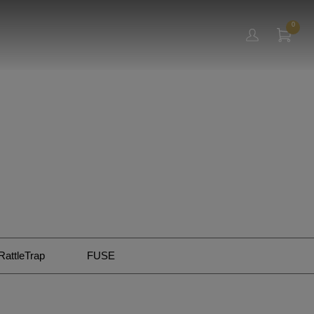
0
RattleTrap
FUSE