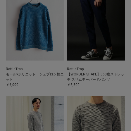
RattleTrap
RattleTrap
モール×ポリニット シェブロン柄ニ
【WONDER SHAPE】360度ストレッ
ット
チ スリムテーパードパンツ
￥6,000
￥8,800