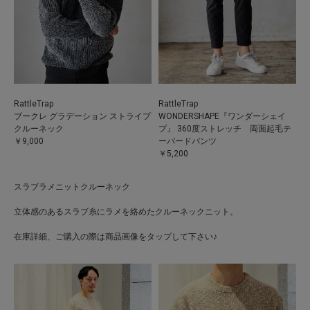
RattleTrap
RattleTrap
ブークレ グラデーション ストライプ
WONDERSHAPE『ワンダーシェイ
クルーネック
プ』 360度ストレッチ 両面起毛テ
￥9,000
ーパードパンツ
￥5,200
スラブラメニットクルーネック
立体感のあるスラブ糸にラメを絡めたクルーネックニット。
在庫詳細、ご購入の際は商品画像をタップして下さい♪