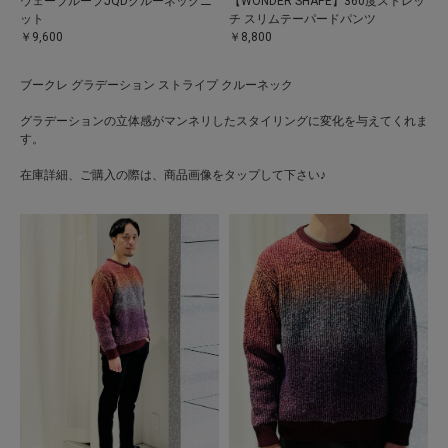
ウェーブループJQDクルーネックニ
【WONDER SHAPE】360度ストレッ
ット
チ スリムテーパードパンツ
￥9,600
￥8,800
ブークレ グラデーション ストライプ クルーネック
グラデーションの立体感がマンネリしたスタイリングに変化を与えてくれま
す。
在庫詳細、ご購入の際は、商品画像をタップして下さい♪