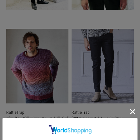
RattleTrap
RattleTrap
ブークレ グラデーション ストライプ
9ozハイパーストレッチデニム
クルーネック
￥14,000
￥9,000