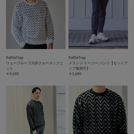
RattleTrap
RattleTrap
ウェーブループJQDクルーネックニ
メランジ イージー パンツ【セットア
ット
ップ着用可】
￥9,600
￥3,600