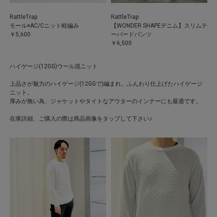
RattleTrap
RattleTrap
モール×AC/Cニット畦編み
【WONDER SHAPEデニム】スリムテ
￥5,600
ーパードパンツ
￥6,500
ハイゲージ(12GG)ウール混ニット
上品さが魅力のハイゲージ(12GGで)編まれ、ふんわり仕上げたハイゲージ
ニット。
厚みが無い為、ジャケットやタイトなアウターのインナーにも最適です。
在庫詳細、ご購入の際は商品画像をタップして下さい♪