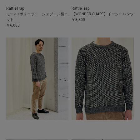
RattleTrap
RattleTrap
モール×ポリニット シェブロン柄ニ
【WONDER SHAPE】イージーパンツ
ット
￥8,800
￥6,000