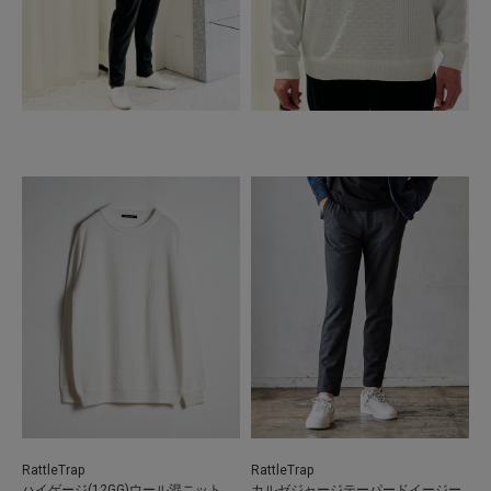
RattleTrap
RattleTrap
ハイゲージ(12GG)ウール混ニット
カルゼジャージテーパードイージー