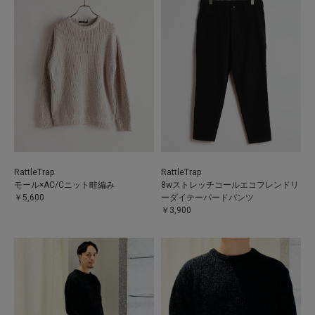
RattleTrap
RattleTrap
モール×AC/Cニット畦編み
8wストレッチコールエコフレンドリ
￥5,600
ーダイテーパードパンツ
￥3,900