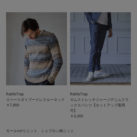
RattleTrap
RattleTrap
スペースダイブークレクルーネック
ガムストレッチジャージデニムスラ
￥7,800
ックスパンツ【セットアップ着用
可】
￥3,300
モール×ポリニット シェブロン柄ニット